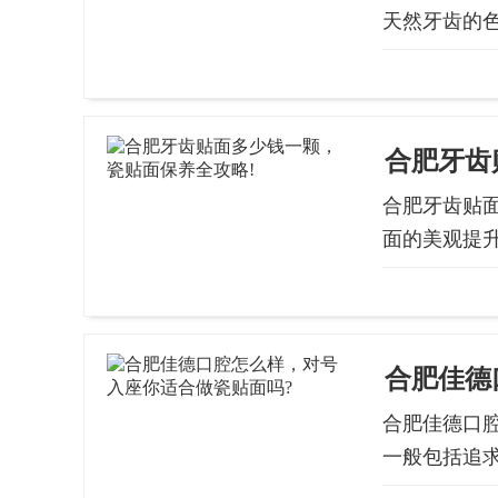
天然牙齿的色泽与
合肥牙齿
合肥牙齿贴
面的美观提升，
合肥佳德
合肥佳德口
一般包括追求牙齿