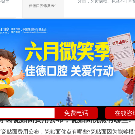
瓷贴面
牙齿，牙齿缺损、色泽不佳的情况
佳德口腔修复医生
合肥牙齿贴面医院？
，素日
齿→好+坏与否，波及一个人
美观的
质，奈何「烂齿」生活之中层
万超
..
穷，着实给颜值、气质拖后腿..
佳德口腔修复医生
在线咨
合肥牙齿瓷贴面费用公布，瓷贴面优点有哪些?
牙齿瓷贴面费用公布，瓷贴面优点有哪些?瓷贴面因为能够模