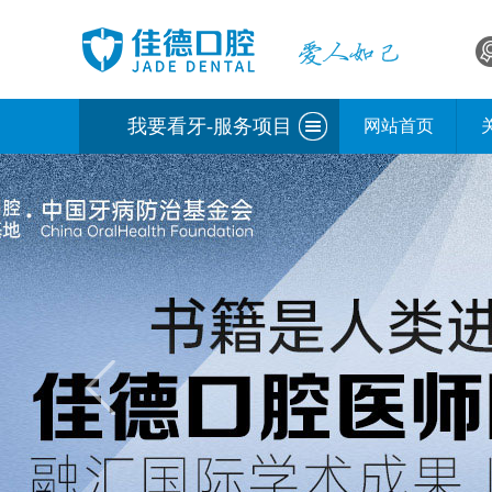
我要看牙-服务项目
网站首页