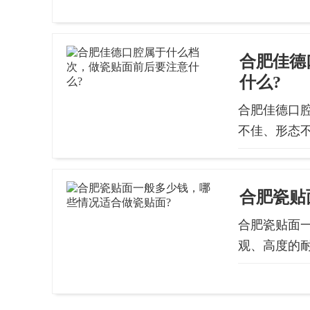
合肥佳德
什么?
合肥佳德口
不佳、形态不佳的
合肥瓷贴
合肥瓷贴面
观、高度的耐磨