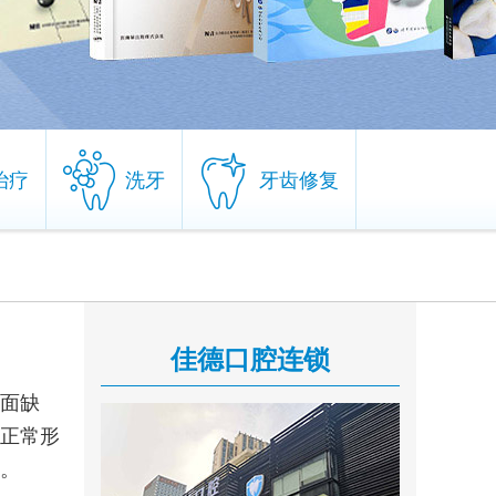
治疗
洗牙
牙齿修复
治疗
洗牙
牙齿修复
佳德口腔连锁
面缺
正常形
。