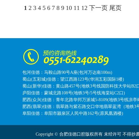
1
2
3
4
5
6
7
8
9
10
11
12
下一页
尾页
包河佳德：马鞍山路90号A座(包河万达南100m)
蜀山(五彩城)佳德：望江西路123号(华润五彩国际1楼)
蜀山(新华)佳德：黄山路457号(地铁3号线国防科技大学站B2口
庐阳佳德：蒙城北路108号(地铁3号/5号线海棠站C2口)
肥西(众兴)佳德：青年北路华邦万派城5-8109(地铁3号线凉亭
肥西(翡翠)佳德：翡翠路与紫石路交口华地翡翠蓝湾（地铁3号
阜阳佳德：阜阳市颍泉区人民中路162号(原凤凰酒楼)
Copyright © 合肥佳德口腔版权所有 未经许可 不