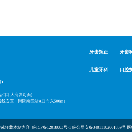
牙齿矫正
牙齿
儿童牙科
口腔
)
站C口 大润发对面)
线安医一附院南区站A口向东500m）
得抄袭或转载本站内容
皖ICP备12018003号-1
皖公网安备34011102001859号
医