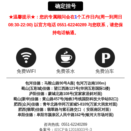
★温馨提示★：您的专属顾问会在
1
个工作日内(周一到周日
08:30-22:00) 以官方电话 0551-62240289 与您联系，请您保
持电话畅通。
免费WIFI
免费茶水
免费泊车
包河佳德：马鞍山路90号A座( 包河万达南100m)
蜀山(五彩城)佳德：望江西路123号(华润五彩国际1楼)
庐阳佳德：蒙城北路108号(宜家家居斜对面)
蜀山(新华)佳德：黄山路457号(地铁3号线国防科技大学站B2口)
肥西(众兴)佳德：青年北路华邦万派城5-8109(万派大润发对面)
肥西(翡翠)佳德：翡翠路与紫石路交口（ 安医南区对面）
阜阳佳德：阜阳市颍泉区人民中路162号(银河大市场对面)
咨询热线: 0551-62240289
备案号：
皖ICP备12018003号-3