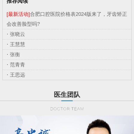
推荐阅读
[最新活动]
合肥口腔医院价格表2024版来了，牙齿矫正
会改善脸型吗?
·
张晓云
·
王慧慧
·
张衡
·
范青青
·
王思远
医生团队