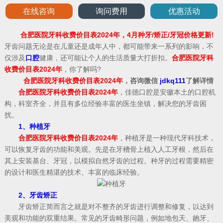
在线咨询
询问费用
优惠活动
合肥医院牙科收费价目表2024年，4月种牙/矫正/牙冠价格更新!
牙齿问题无论是在儿童还是成年人中，都可能带来一系列的影响，不
仅涉及
口腔
健康，还可能让个人的生活质量大打折扣。
合肥医院牙科
收费价目表2024年
，你了解吗?
合肥医院牙科收费价目表2024年
，咨询微信
jdkq111
了解详情
合肥医院牙科收费价目表2024年
，佳德口腔是安徽本土的口腔机
构，科室齐全，并且有多位经验丰富的医生坐镇，解决您的牙齿困
扰。
1、种植牙
合肥医院牙科收费价目表2024年
，种植牙是一种现代牙科技术，
可以恢复牙齿的功能和美观。先是在牙槽骨上植入人工牙根，然后在
其上安装基台、牙冠，以模拟自然牙齿的过程。种牙的过程需要精密
的设计和医生精湛的技术、丰富的临床经验。
2、牙齿矫正
牙齿矫正简而言之就是对不整齐的牙齿进行调整和修复，以达到
美观和功能的双重结果。常见的牙齿畸形问题，例如地包天、龅牙、