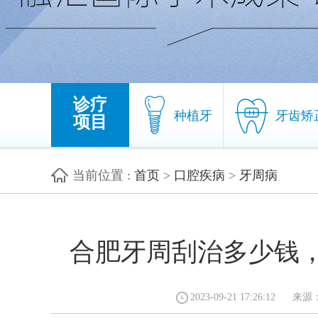
诊疗
种植牙
牙齿矫
项目
当前位置
:
首页
>
口腔疾病
>
牙周病
种植牙
牙齿矫
合肥牙周刮治多少钱
2023-09-21 17:26:1