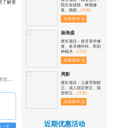
想了解更
复、残根...
[详情]
在线咨询
杨海盛
擅长项目：前牙美学修
复、各牙槽外科、即刻
种植术...
[详情]
在线咨询
周影
擅长项目：儿童早期矫
保养？
正、成人固定矫正、隐
形矫正...
[详情]
在线咨询
杨瑞
擅长项目：口腔内根管
近期优惠活动
治疗、牙髓牙体治疗、
言一下