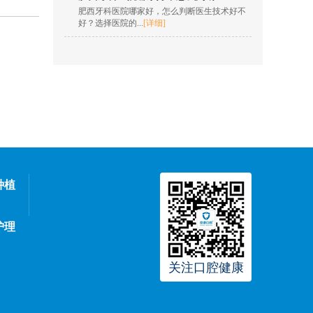
肥西牙科医院哪家好，怎么判断医生技术好不
在线咨询
好？选择医院的...
[详细]
欧明梅
擅长项目：树脂充填，
根管治疗，全冠修复，
嵌体修复，贴面...
[详情]
在线咨询
王凯 院长
擅长项目：insignia定制
矫正、隐形正畸、疑难
种植
复杂...
[详情]
在线咨询
护理
孙燎原
关注口腔健康
擅长项目：牙齿美学正
畸、口腔种植、数字化
隐形正...
[详情]