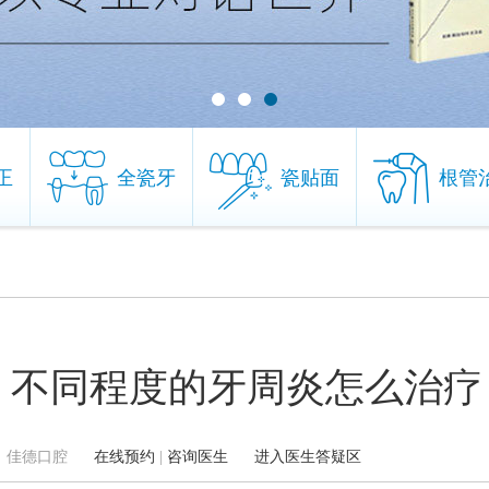
正
全瓷牙
瓷贴面
根管
正
全瓷牙
瓷贴面
根管
，不同程度的牙周炎怎么治疗
2 来源：佳德口腔
在线预约
|
咨询医生
进入医生答疑区