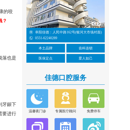
康的咬
钱？
铁3号线国防科技
阜阳佳德：人民中路162号(银河大市场对面)
0551-62240289
本土品牌
齿科连锁
脱落也是
医保定点
爱人如己
佳德口腔服务
胡亚萍
擅长项目：口腔内根管
治疗和残根残冠为特色
的修复...
[详情]
到牙龈下
在线咨询
温馨夜门诊
专属医疗顾问
免费停车
需要进行
张晓云
擅长项目：显微根管治