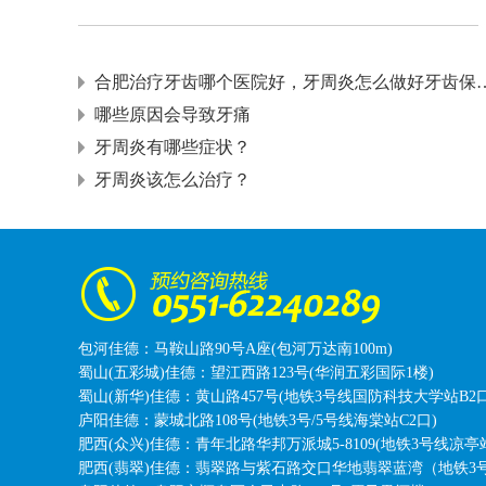
合肥治疗牙齿哪个医院好，牙
哪些原因会导致牙痛
牙周炎有哪些症状？
牙周炎该怎么治疗？
包河佳德：马鞍山路90号A座(包河万达南100m)
蜀山(五彩城)佳德：望江西路123号(华润五彩国际1楼)
蜀山(新华)佳德：黄山路457号(地铁3号线国防科技大学站B2口
庐阳佳德：蒙城北路108号(地铁3号/5号线海棠站C2口)
肥西(众兴)佳德：青年北路华邦万派城5-8109(地铁3号线凉亭
肥西(翡翠)佳德：翡翠路与紫石路交口华地翡翠蓝湾（地铁3号