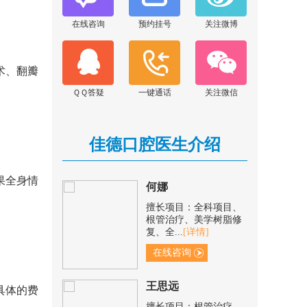
疗、前后牙美学修复、
阻生牙...
[详情]
在线咨询
预约挂号
关注微博
在线咨询
术、翻瓣
范青青
ＱＱ答疑
一键通话
关注微信
擅长项目：根管治疗、
树脂补牙、冠修复、烂
牙/残...
[详情]
在线咨询
佳德口腔医生介绍
何娜
果全身情
擅长项目：全科项目、
根管治疗、美学树脂修
复、全...
[详情]
在线咨询
王思远
具体的费
擅长项目：根管治疗、
阻生齿拔除、树脂修