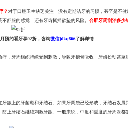
疗？
对于口腔卫生缺乏关注，没有定期洁牙的习惯，甚至是不健
受不舒服的感觉，还有牙齿摇摇欲坠的风险。
合肥牙周刮治多少
肥西佳德：青年北路华邦万派城5-8109
新华佳德：黄山路457号(地
0551-62240289
大学站B1号口)
0551-62240289
9月预约看牙享92折，咨询
微信jdkq666
了解详情
治疗，牙周组织持续受到刺激，导致牙槽骨吸收，牙齿松动甚至
牙龈上的牙菌斑和牙结石。如果牙周袋已经形成，牙结石发展
，防止牙结石继续刺激牙龈。一般来说，中度和重度的牙周炎都