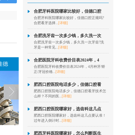
松动牙...
[详情]
在线咨询
合肥牙科医院哪家比较好，佳德口腔
合肥牙科医院哪家比较好，佳德口腔正规吗?
合肥看牙选择...
[详细]
秦历
擅长项目：半口、全口
合肥洗牙齿一次多少钱，多久洗一次
数字化种植、即拔即
合肥洗牙齿一次多少钱，多久洗一次牙齿?洗
种、疑难...
[详情]
牙是一种常见...
[详细]
在线咨询
合肥医院牙科收费价目表2024年，4
佳德
合肥医院牙科收费价目表2024年，4月种牙/矫
欧阳昌
正/牙冠价格...
[详细]
擅长项目：数字化隐形
正畸、牙齿美学正畸、
肥西口腔医院电话多少，佳德口腔看
固定矫...
[详情]
肥西口腔医院电话多少，佳德口腔看牙技术怎
么样？不同的医...
[详细]
在线咨询
肥西口腔医院哪家好，选齿科这几点
洪菲
肥西口腔医院哪家好，选齿科这几点要认准！
过年进入倒计时...
[详细]
擅长项目：固定矫正、
数字化隐形正畸、儿童
肌功能...
[详情]
肥西牙科医院哪家好，怎么判断医生