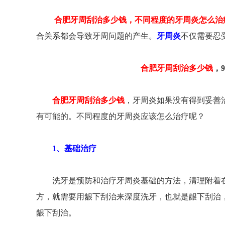
合肥牙周刮治多少钱，不同程度的牙周炎怎么治
合关系都会导致牙周问题的产生。
牙周炎
不仅需要忍
23号（五彩城华润置地1楼）
蒙城北路108号(地铁3号线海棠站C2号口/宜家
289
家居（合肥店）斜对面)
合肥牙周刮治多少钱
，
合肥牙周刮治多少钱
，牙周炎如果没有得到妥善
有可能的。不同程度的牙周炎应该怎么治疗呢？
1、基础治疗
洗牙是预防和治疗牙周炎基础的方法，清理附着在
方，就需要用龈下刮治来深度洗牙，也就是龈下刮治
龈下刮治。