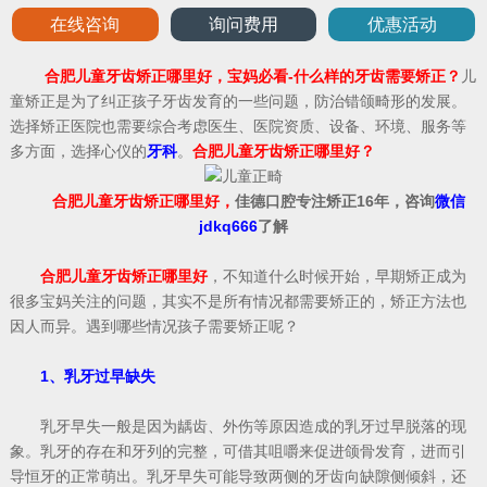
在线咨询
询问费用
优惠活动
合肥儿童牙齿矫正哪里好，宝妈必看-什么样的牙齿需要矫正？
儿
童矫正是为了纠正孩子牙齿发育的一些问题，防治错颌畸形的发展。
选择矫正医院也需要综合考虑医生、医院资质、设备、环境、服务等
多方面，选择心仪的
牙科
。
合肥儿童牙齿矫正哪里好？
合肥儿童牙齿矫正哪里好，
佳德口腔专注矫正16年，咨询
微信
jdkq666
了解
合肥儿童牙齿矫正哪里好
，不知道什么时候开始，早期矫正成为
很多宝妈关注的问题，其实不是所有情况都需要矫正的，矫正方法也
因人而异。遇到哪些情况孩子需要矫正呢？
1、乳牙过早缺失
乳牙早失一般是因为龋齿、外伤等原因造成的乳牙过早脱落的现
象。乳牙的存在和牙列的完整，可借其咀嚼来促进颌骨发育，进而引
导恒牙的正常萌出。乳牙早失可能导致两侧的牙齿向缺隙侧倾斜，还