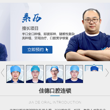
佳德口腔连锁