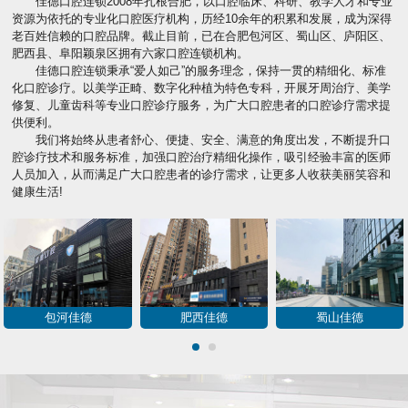
佳德口腔连锁2008年扎根合肥，以口腔临床、科研、教学人才和专业
资源为依托的专业化口腔医疗机构，历经10余年的积累和发展，成为深得
老百姓信赖的口腔品牌。截止目前，已在合肥包河区、蜀山区、庐阳区、
肥西县、阜阳颖泉区拥有六家口腔连锁机构。
佳德口腔连锁秉承“爱人如己”的服务理念，保持一贯的精细化、标准
化口腔诊疗。以美学正畸、数字化种植为特色专科，开展牙周治疗、美学
修复、儿童齿科等专业口腔诊疗服务，为广大口腔患者的口腔诊疗需求提
供便利。
我们将始终从患者舒心、便捷、安全、满意的角度出发，不断提升口
腔诊疗技术和服务标准，加强口腔治疗精细化操作，吸引经验丰富的医师
人员加入，从而满足广大口腔患者的诊疗需求，让更多人收获美丽笑容和
健康生活!
包河佳德
肥西佳德
蜀山佳德
1
2