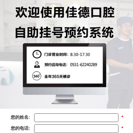
您的姓名:
*
您的电话:
*