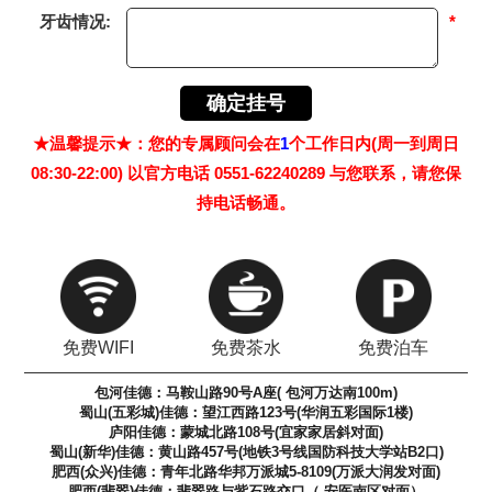
牙齿情况:
*
★温馨提示★：您的专属顾问会在
1
个工作日内(周一到周日
08:30-22:00) 以官方电话 0551-62240289 与您联系，请您保
持电话畅通。
免费WIFI
免费茶水
免费泊车
包河佳德：马鞍山路90号A座( 包河万达南100m)
蜀山(五彩城)佳德：望江西路123号(华润五彩国际1楼)
庐阳佳德：蒙城北路108号(宜家家居斜对面)
蜀山(新华)佳德：黄山路457号(地铁3号线国防科技大学站B2口)
肥西(众兴)佳德：青年北路华邦万派城5-8109(万派大润发对面)
肥西(翡翠)佳德：翡翠路与紫石路交口（ 安医南区对面）