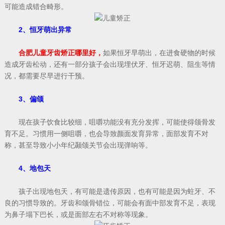
可能造成错合畸形。
2、恒牙萌出异常
合肥儿童牙齿矫正哪里好，
如果恒牙早萌出，在进食硬物的时候
造成牙齿松动，还有一部分孩子会出现埋伏牙、恒牙迟萌、阻生等情
况，都需要尽早进行干预。
3、偏颌
现在孩子饮食比较细，咀嚼功能没有充分发挥，可能使得颌骨发
育不足。习惯用一侧咀嚼，也会导致颜面发育异常，面部发育不对
称，甚至导致小小年纪颞颌关节会出现弹响等。
4、地包天
孩子出现地包天，有可能是遗传原因，也有可能是因为蛀牙、不
良的习惯导致的。牙齿和颌骨错位，可能会有面中部发育不足，表现
为鼻子塌下巴长，或是面部左右不对称等现象。