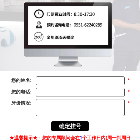
您的姓名:
*
您的电话:
*
牙齿情况:
*
★温馨提示★：您的专属顾问会在
1
个工作日内(周一到周日