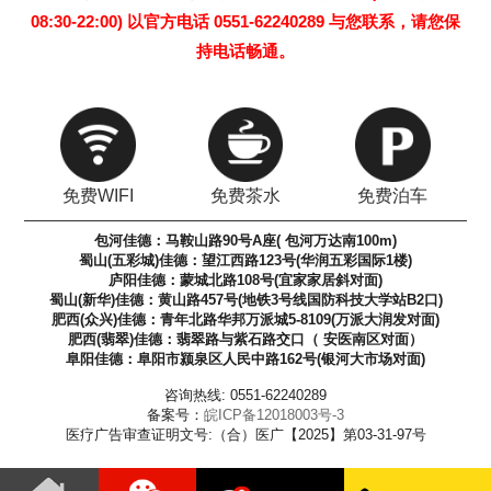
08:30-22:00) 以官方电话 0551-62240289 与您联系，请您保
持电话畅通。
免费WIFI
免费茶水
免费泊车
包河佳德：马鞍山路90号A座( 包河万达南100m)
蜀山(五彩城)佳德：望江西路123号(华润五彩国际1楼)
庐阳佳德：蒙城北路108号(宜家家居斜对面)
蜀山(新华)佳德：黄山路457号(地铁3号线国防科技大学站B2口)
肥西(众兴)佳德：青年北路华邦万派城5-8109(万派大润发对面)
肥西(翡翠)佳德：翡翠路与紫石路交口（ 安医南区对面）
阜阳佳德：阜阳市颍泉区人民中路162号(银河大市场对面)
咨询热线: 0551-62240289
备案号：
皖ICP备12018003号-3
医疗广告审查证明文号:（合）医广【2025】第03-31-97号