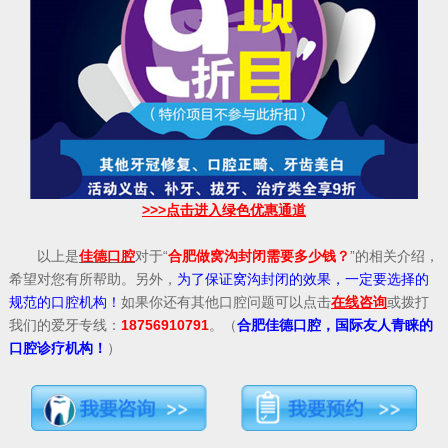
>>>点击进入绿色优惠通道
以上是
佳德口腔
对于“
合肥做窝沟封闭需要多少钱？
”的相关介绍，
希望对您有所帮助。另外，
为了保证窝沟封闭的效果，一定要选择的
规范的口腔机构！
如果你还有其他口腔问题可以点击
在线咨询
或拨打
我们的爱牙专线：
18756910791
。（
合肥佳德口腔，国际友人青睐的
口腔诊疗机构！
）