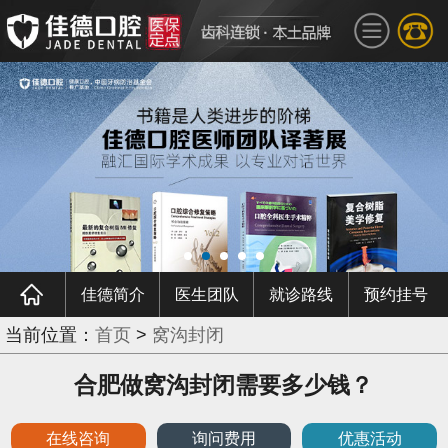
佳德简介
医生团队
就诊路线
预约挂号
当前位置：
首页
>
窝沟封闭
合肥做窝沟封闭需要多少钱？
在线咨询
询问费用
优惠活动