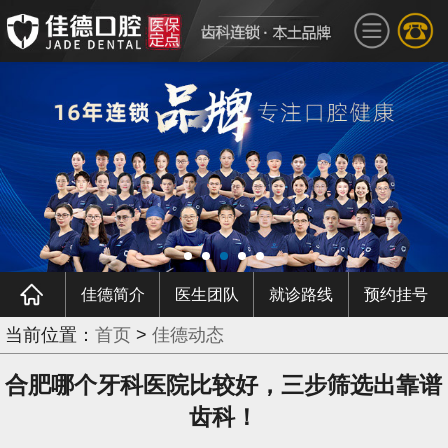
佳德简介
医生团队
就诊路线
预约挂号
当前位置：
首页
>
佳德动态
合肥哪个牙科医院比较好，三步筛选出靠谱
齿科！