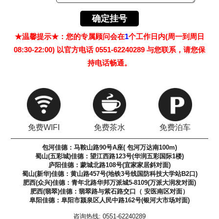
★温馨提示★：您的专属顾问会在
1
个工作日内(周一到周日
08:30-22:00) 以官方电话 0551-62240289 与您联系，请您保
持电话畅通。
免费WIFI
免费茶水
免费泊车
包河佳德：马鞍山路90号A座( 包河万达南100m)
蜀山(五彩城)佳德：望江西路123号(华润五彩国际1楼)
庐阳佳德：蒙城北路108号(宜家家居斜对面)
蜀山(新华)佳德：黄山路457号(地铁3号线国防科技大学站B2口)
肥西(众兴)佳德：青年北路华邦万派城5-8109(万派大润发对面)
肥西(翡翠)佳德：翡翠路与紫石路交口（ 安医南区对面）
阜阳佳德：阜阳市颍泉区人民中路162号(银河大市场对面)
咨询热线: 0551-62240289