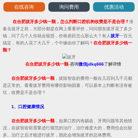
在线咨询
询问费用
优惠活动
在合肥拔牙多少钱一颗，怎么判断口腔机构收费是不是合理？
准
备去拔牙之前，大部分都是在网上看看评价，问问朋友拔牙花了多少
钱，问了几个人你就会疑惑，价格差距怎么那么大？有人
拔牙
一百元
搞定，有的人花了大几千，个中缘由你了解吗？
在合肥拔牙多少钱一
颗？
在合肥拔牙多少钱一颗
-咨询
微信jdkq666
了解详情
在合肥拔牙多少钱一颗
，拔除智齿的费用一般在几百到几千元都
是正常的。看看拔牙费用有哪些影响因素，可以基本上判断有没有被
坑，收费是不是合理？
1、口腔健康情况
在合肥拔牙多少钱一颗
，如果口腔内有龋齿、牙周问题等其他情
况，在拔智齿前需要进行规范的治疗，治疗难度大的，费用也会比较
多。治疗之后才能进行拔牙，因此会增加拔牙的总体费用。