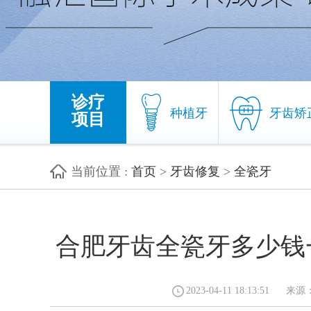
诊疗
种植牙
牙齿矫
项目
当前位置
:
首页
>
牙齿修复
>
全瓷牙
种植牙
牙齿矫
合肥牙齿全瓷牙多少钱
2023-04-11 18:13:5