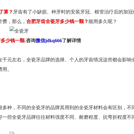
了算？
牙齿有了小缺损、种牙时的安装牙冠、根管治疗后的加冠
计费，那么，
合肥牙齿全瓷牙多少钱一颗？
能用多久呢？
马鞍山路90号D座（包河万达
0551-62240289
牙多少钱一颗
-咨询
微信jdkq666
了解详情
在千元左右，全瓷牙品牌的选择、个人的牙齿情况这些都会影响
费用。
很多种，不同的全瓷牙的品牌其用到的全瓷牙材料会有区别，不
好一些全瓷牙品牌往往材料强度不同、耐磨程度、抗弯折程度不