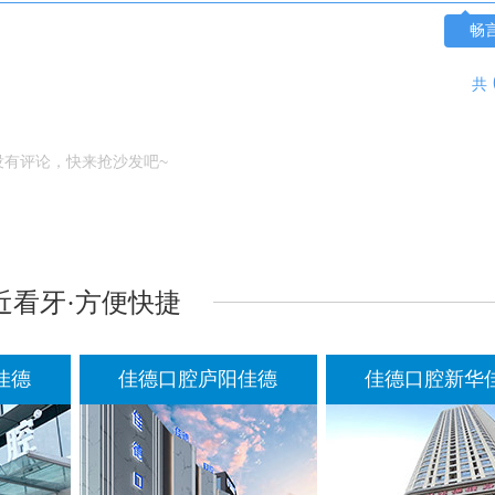
畅
共
没有评论，快来抢沙发吧~
近看牙·方便快捷
佳德
佳德口腔新华佳德
佳德口腔肥西