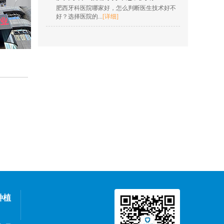
欧明梅
肥西牙科医院哪家好，怎么判断医生技术好不
擅长项目：树脂充填，
好？选择医院的...
[详细]
根管治疗，全冠修复，
嵌体修复，贴面...
[详情]
在线咨询
王凯 院长
擅长项目：insignia定制
矫正、隐形正畸、疑难
复杂...
[详情]
在线咨询
孙燎原
擅长项目：牙齿美学正
畸、口腔种植、数字化
隐形正...
[详情]
在线咨询
种植
高忠诚