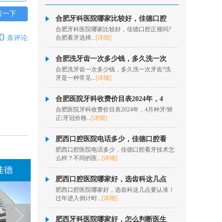
秦历
言一下
合肥牙科医院哪家比较好，佳德口腔
擅长项目：半口、全口
合肥牙科医院哪家比较好，佳德口腔正规吗?
数字化种植、即拔即
0
条评论
合肥看牙选择...
[详细]
种、疑难...
[详情]
在线咨询
合肥洗牙齿一次多少钱，多久洗一次
合肥洗牙齿一次多少钱，多久洗一次牙齿?洗
牙是一种常见...
[详细]
欧阳昌
擅长项目：数字化隐形
合肥医院牙科收费价目表2024年，4
正畸、牙齿美学正畸、
合肥医院牙科收费价目表2024年，4月种牙/矫
固定矫...
[详情]
正/牙冠价格...
[详细]
在线咨询
肥西口腔医院电话多少，佳德口腔看
肥西口腔医院电话多少，佳德口腔看牙技术怎
洪菲
么样？不同的医...
[详细]
擅长项目：固定矫正、
佳德
佳德口腔阜阳佳德
数字化隐形正畸、儿童
肥西口腔医院哪家好，选齿科这几点
肌功能...
[详情]
肥西口腔医院哪家好，选齿科这几点要认准！
过年进入倒计时...
[详细]
在线咨询
肥西牙科医院哪家好，怎么判断医生