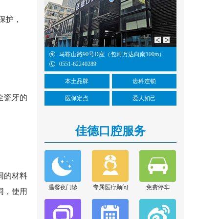
保护，
向南100m）
望江西路123号（五彩城华润置地1楼）
蒙城北路1
0551-62240289
家居（合肥
本土品牌
齿科连锁
全瓷牙的
胡亚萍
医保定点
爱人如己
擅长项目：口腔内根管
治疗和残根残冠为特色
佳德口腔服务
的修复...
[详情]
在线咨询
张晓云
同的材料
擅长项目：显微根管治
温馨夜门诊
专属医疗顾问
免费停车
同，使用
疗、前后牙美学修复、
阻生牙...
[详情]
在线咨询