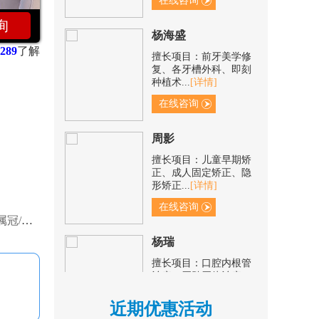
杨海盛
询
和咀嚼习
擅长项目：前牙美学修
289
了解
复、各牙槽外科、即刻
种植术...
[详情]
在线咨询
周影
擅长项目：儿童早期矫
正、成人固定矫正、隐
形矫正...
[详情]
在线咨询
选哪种？
杨瑞
擅长项目：口腔内根管
治疗、牙髓牙体治疗、
松动牙...
[详情]
在线咨询
近期优惠活动