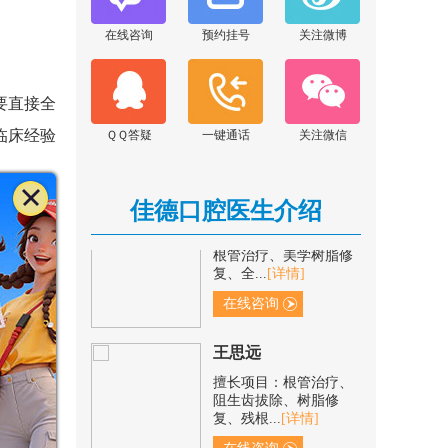
在线咨询
预约挂号
关注微博
范青青
擅长项目：根管治疗、
树脂补牙、冠修复、烂
要直接全
牙/残...
[详情]
临床经验
ＱＱ答疑
一键通话
关注微信
在线咨询
何娜
佳德口腔医生介绍
擅长项目：全科项目、
根管治疗、美学树脂修
复、全...
[详情]
在线咨询
症小的，
啃咬硬
王思远
擅长项目：根管治疗、
阻生齿拔除、树脂修
复、残根...
[详情]
在线咨询