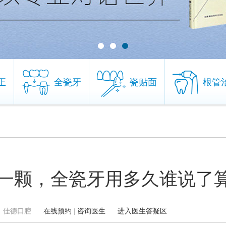
正
全瓷牙
瓷贴面
根管
正
全瓷牙
瓷贴面
根管
一颗，全瓷牙用多久谁说了
1 来源：佳德口腔
在线预约
|
咨询医生
进入医生答疑区