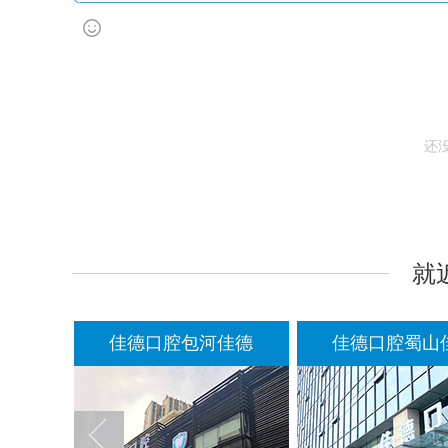
还
就
佳德
佳德口腔蜀山佳德
佳德口腔庐阳