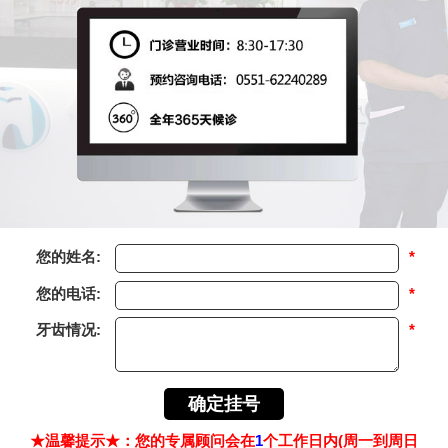
您的姓名:
*
您的电话:
*
牙齿情况:
*
★温馨提示★：您的专属顾问会在
1
个工作日内(周一到周日