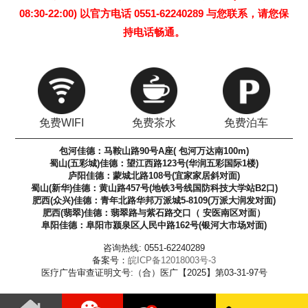
08:30-22:00) 以官方电话 0551-62240289 与您联系，请您保
持电话畅通。
免费WIFI
免费茶水
免费泊车
包河佳德：马鞍山路90号A座( 包河万达南100m)
蜀山(五彩城)佳德：望江西路123号(华润五彩国际1楼)
庐阳佳德：蒙城北路108号(宜家家居斜对面)
蜀山(新华)佳德：黄山路457号(地铁3号线国防科技大学站B2口)
肥西(众兴)佳德：青年北路华邦万派城5-8109(万派大润发对面)
肥西(翡翠)佳德：翡翠路与紫石路交口（ 安医南区对面）
阜阳佳德：阜阳市颍泉区人民中路162号(银河大市场对面)
咨询热线: 0551-62240289
备案号：
皖ICP备12018003号-3
医疗广告审查证明文号:（合）医广【2025】第03-31-97号