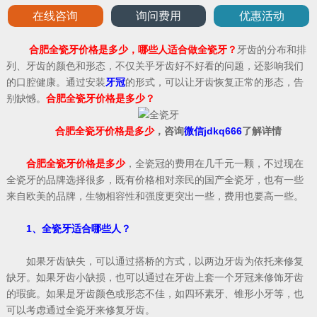
在线咨询
询问费用
优惠活动
合肥全瓷牙价格是多少，哪些人适合做全瓷牙？
牙齿的分布和排
列、牙齿的颜色和形态，不仅关乎牙齿好不好看的问题，还影响我们
的口腔健康。通过安装
牙冠
的形式，可以让牙齿恢复正常的形态，告
别缺憾。
合肥全瓷牙价格是多少？
合肥全瓷牙价格是多少
，咨询
微信jdkq666
了解详情
合肥全瓷牙价格是多少
，全瓷冠的费用在几千元一颗，不过现在
全瓷牙的品牌选择很多，既有价格相对亲民的国产全瓷牙，也有一些
来自欧美的品牌，生物相容性和强度更突出一些，费用也要高一些。
1、全瓷牙适合哪些人？
如果牙齿缺失，可以通过搭桥的方式，以两边牙齿为依托来修复
缺牙。如果牙齿小缺损，也可以通过在牙齿上套一个牙冠来修饰牙齿
的瑕疵。如果是牙齿颜色或形态不佳，如四环素牙、锥形小牙等，也
可以考虑通过全瓷牙来修复牙齿。