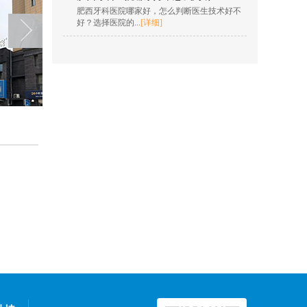
肥西牙科医院哪家好，怎么判断医生技术好不
数字化隐形正畸、儿童
好？选择医院的...
[详细]
肌功能...
[详情]
在线咨询
欧明梅
擅长项目：树脂充填，
根管治疗，全冠修复，
嵌体修复，贴面...
[详情]
在线咨询
王凯 院长
擅长项目：insignia定制
矫正、隐形正畸、疑难
复杂...
[详情]
在线咨询
孙燎原
擅长项目：牙齿美学正