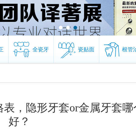
正
全瓷牙
瓷贴面
根管
正
全瓷牙
瓷贴面
根管
价格表，隐形牙套or金属牙套哪
好？