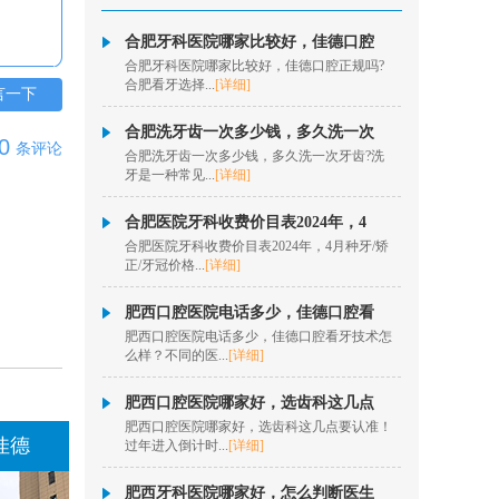
擅长项目：口腔内根管
治疗、牙髓牙体治疗、
合肥牙科医院哪家比较好，佳德口腔
松动牙...
[详情]
合肥牙科医院哪家比较好，佳德口腔正规吗?
合肥看牙选择...
[详细]
在线咨询
言一下
合肥洗牙齿一次多少钱，多久洗一次
秦历
0
条评论
合肥洗牙齿一次多少钱，多久洗一次牙齿?洗
牙是一种常见...
[详细]
擅长项目：半口、全口
数字化种植、即拔即
种、疑难...
[详情]
合肥医院牙科收费价目表2024年，4
合肥医院牙科收费价目表2024年，4月种牙/矫
在线咨询
正/牙冠价格...
[详细]
欧阳昌
肥西口腔医院电话多少，佳德口腔看
肥西口腔医院电话多少，佳德口腔看牙技术怎
擅长项目：数字化隐形
么样？不同的医...
[详细]
正畸、牙齿美学正畸、
固定矫...
[详情]
肥西口腔医院哪家好，选齿科这几点
在线咨询
肥西口腔医院哪家好，选齿科这几点要认准！
德口腔阜阳佳德
过年进入倒计时...
[详细]
洪菲
肥西牙科医院哪家好，怎么判断医生
擅长项目：固定矫正、