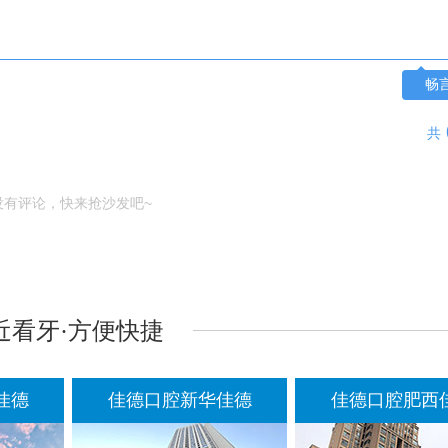
畅
共
没有评论，快来抢沙发吧~
近看牙·方便快捷
德口腔新华佳德
佳德口腔肥西佳德
佳