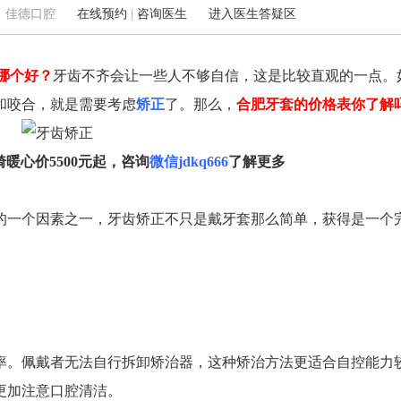
0 来源：佳德口腔
在线预约
|
咨询医生
进入医生答疑区
哪个好？
牙齿不齐会让一些人不够自信，这是比较直观的一点。
铁3号线海棠站C2号口/宜家
肥西佳德：青年北路华邦万派城5-8109
新
和咬合，就是需要考虑
矫正
了。那么，
合肥牙套的价格表你了解
面)
0551-62240289
大
05
畸暖心价5500元起，咨询
微信jdkq666
了解更多
的一个因素之一，牙齿矫正不只是戴牙套那么简单，获得是一个
。佩戴者无法自行拆卸矫治器，这种矫治方法更适合自控能力
更加注意口腔清洁。