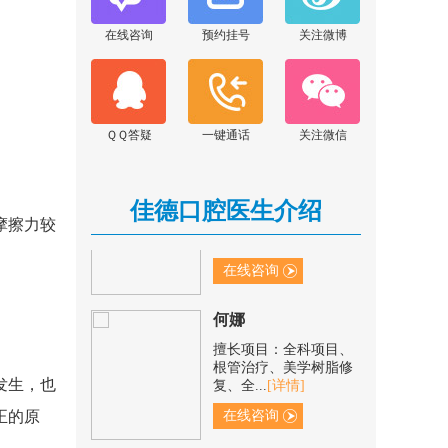
张晓云
在线咨询
预约挂号
关注微博
擅长项目：显微根管治
疗、前后牙美学修复、
阻生牙...
[详情]
在线咨询
ＱＱ答疑
一键通话
关注微信
范青青
擅长项目：根管治疗、
树脂补牙、冠修复、烂
佳德口腔医生介绍
牙/残...
[详情]
摩擦力较
在线咨询
何娜
擅长项目：全科项目、
根管治疗、美学树脂修
复、全...
[详情]
发生，也
在线咨询
正的原
王思远