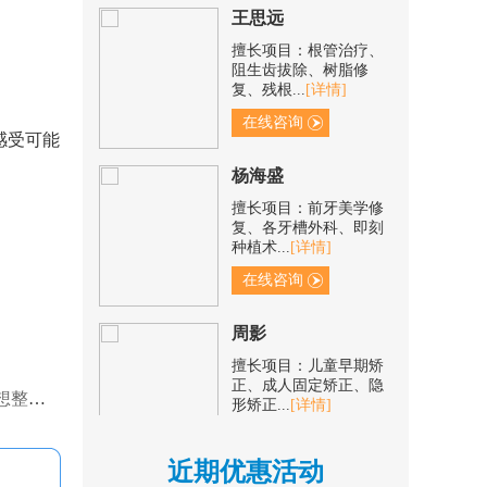
擅长项目：根管治疗、
阻生齿拔除、树脂修
复、残根...
[详情]
在线咨询
感受可能
杨海盛
擅长项目：前牙美学修
复、各牙槽外科、即刻
种植术...
[详情]
在线咨询
周影
擅长项目：儿童早期矫
正、成人固定矫正、隐
形矫正...
[详情]
及吗？
在线咨询
近期优惠活动
杨瑞