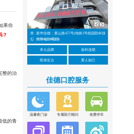
如果你
华佳德：黄山路457号(地铁3号线国防科技
阜阳佳德：人民中路162号(银河大市
吗？
学站B1号口)
51-62240289
0551-62240289
本土品牌
齿科连锁
医保定点
爱人如己
完整的治
佳德口腔服务
胡亚萍
擅长项目：口腔内根管
治疗和残根残冠为特色
的修复...
[详情]
温馨夜门诊
专属医疗顾问
免费停车
较低的青
在线咨询