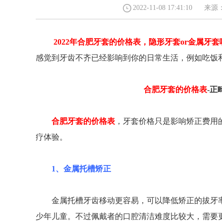
2022-11-08 17:41:1
2022年合肥牙套的价格表，隐形牙套or金属牙套
m）
望江西路123号（五彩城华润置地1楼）
蒙城北路108号(地
感觉到牙齿不齐已经影响到你的日常生活，例如吃饭
0551-62240289
家居（合肥店）斜对
合肥牙套的价格表
-正
合肥牙套的价格表
，牙套价格只是影响矫正费用
疗体验。
1、金属托槽矫正
金属托槽牙齿移动更容易，可以降低矫正的拔牙率
少年儿童。不过佩戴者的口腔清洁难度比较大，需要