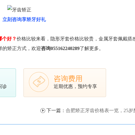
立刻咨询享矫牙好礼
哪个好？
价格比较来看，隐形牙套价格比较贵，金属牙套佩戴搭
样的矫正方式，欢迎
咨询055162240289
了解更多。
咨询费用
问诊
近期优惠，预约专享
下一篇：
合肥矫正牙齿价格表一览，25岁想整牙来得