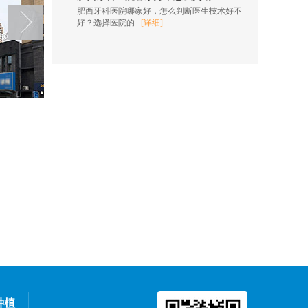
肥西牙科医院哪家好，怎么判断医生技术好不
擅长项目：固定矫正、
好？选择医院的...
[详细]
数字化隐形正畸、儿童
肌功能...
[详情]
在线咨询
欧明梅
擅长项目：树脂充填，
根管治疗，全冠修复，
嵌体修复，贴面...
[详情]
在线咨询
王凯 院长
擅长项目：insignia定制
矫正、隐形正畸、疑难
复杂...
[详情]
在线咨询
孙燎原
种植