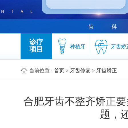
诊疗
种植牙
牙齿矫
项目
当前位置
:
首页
>
牙齿修复
>
牙齿矫正
种植牙
牙齿矫
合肥牙齿不整齐矫正要
题，