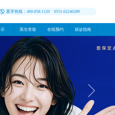
爱牙热线：400-858-1120 0551-62240289
公示
医生答疑
在线预约
就诊指南