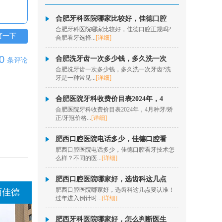
杨瑞
合肥牙科医院哪家比较好，佳德口腔
擅长项目：口腔内根管
治疗、牙髓牙体治疗、
合肥牙科医院哪家比较好，佳德口腔正规吗?
言一下
松动牙...
[详情]
合肥看牙选择...
[详细]
在线咨询
0
合肥洗牙齿一次多少钱，多久洗一次
条评论
合肥洗牙齿一次多少钱，多久洗一次牙齿?洗
秦历
牙是一种常见...
[详细]
擅长项目：半口、全口
合肥医院牙科收费价目表2024年，4
数字化种植、即拔即
种、疑难...
[详情]
合肥医院牙科收费价目表2024年，4月种牙/矫
正/牙冠价格...
[详细]
在线咨询
肥西口腔医院电话多少，佳德口腔看
欧阳昌
肥西口腔医院电话多少，佳德口腔看牙技术怎
么样？不同的医...
[详细]
擅长项目：数字化隐形
正畸、牙齿美学正畸、
肥西口腔医院哪家好，选齿科这几点
固定矫...
[详情]
肥西口腔医院哪家好，选齿科这几点要认准！
佳德
佳德口腔阜阳佳德
在线咨询
过年进入倒计时...
[详细]
肥西牙科医院哪家好，怎么判断医生
洪菲