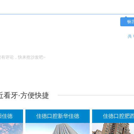
畅
共
没有评论，快来抢沙发吧~
近看牙·方便快捷
佳德
佳德口腔新华佳德
佳德口腔肥西