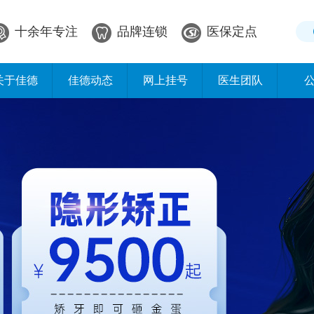
十余年专注
品牌连锁
医保定点
关于佳德
佳德动态
网上挂号
医生团队