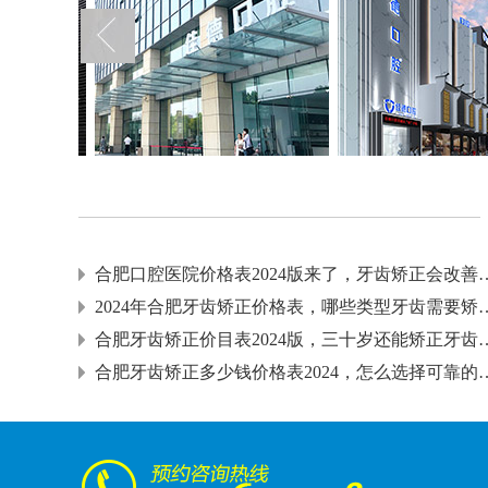
合肥口腔医院价格表2024版来
2024年合肥牙齿矫正价格表
合肥牙齿矫正价目表2024版
合肥牙齿矫正多少钱价格表202