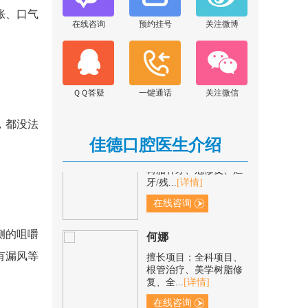
胀、口气
张晓云
在线咨询
预约挂号
关注微博
擅长项目：显微根管治
疗、前后牙美学修复、
阻生牙...
[详情]
在线咨询
ＱＱ答疑
一键通话
关注微信
，都没法
范青青
佳德口腔医生介绍
擅长项目：根管治疗、
树脂补牙、冠修复、烂
牙/残...
[详情]
在线咨询
何娜
侧的咀嚼
擅长项目：全科项目、
有漏风等
根管治疗、美学树脂修
复、全...
[详情]
在线咨询