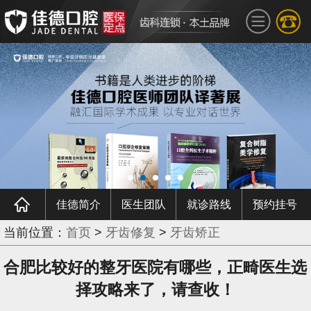
佳德简介
医生团队
就诊路线
预约挂号
当前位置：
首页
>
牙齿修复
>
牙齿矫正
合肥比较好的整牙医院有哪些，正畸医生选
择攻略来了，请查收！