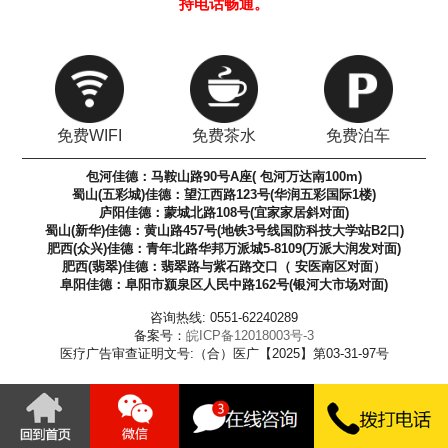
持电话畅通。
免费WIFI
免费茶水
免费泊车
包河佳德：马鞍山路90号A座( 包河万达南100m)
蜀山(五彩城)佳德：望江西路123号(华润五彩国际1楼)
庐阳佳德：蒙城北路108号(宜家家居斜对面)
蜀山(新华)佳德：黄山路457号(地铁3号线国防科技大学站B2口)
肥西(众兴)佳德：青年北路华邦万派城5-8109(万派大润发对面)
肥西(翡翠)佳德：翡翠路与紫石路交口（ 安医南区对面）
阜阳佳德：阜阳市颍泉区人民中路162号(银河大市场对面)
咨询热线: 0551-62240289
备案号：
皖ICP备12018003号-3
医疗广告审查证明文号:（合）医广【2025】第03-31-97号