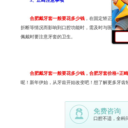
3、正畸注意事项
合肥戴牙套一般要花多少钱
，在固定矫正期间，
折断等情况而影响到口腔功能时，需及时与医生联系
佩戴时要注意牙套的卫生。
合肥戴牙套一般要花多少钱，合肥牙套价格+正畸
呢！新年伊始，从牙齿开始改变吧！想了解更多牙齿
免费咨询
口腔不适，全科