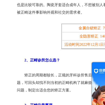
也是比较可靠的。陶瓷牙套适合成年人，不想被别人
被正畸这件事影响外观和社交的需求者。
金属自锁矫正 7
全隐形矫正 14
活动时间2022年12月1日至
2、正畸诊所怎么选？
矫正的周期都较长，正规的牙科诊所售后服务比较
题，可回头却找不到当初的正畸机构了就麻烦了。佳
问题，制定出适合您的矫正方案。