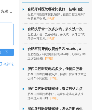
种、疑难...
[详情]
在线咨询
合肥牙科医院哪家比较好，佳德口腔
号入座！
合肥牙科医院哪家比较好，佳德口腔正规吗?
合肥看牙选择...
[详细]
欧阳昌
擅长项目：数字化隐形
合肥洗牙齿一次多少钱，多久洗一次
正畸、牙齿美学正畸、
合肥洗牙齿一次多少钱，多久洗一次牙齿?洗
固定矫...
[详情]
牙是一种常见...
[详细]
在线咨询
合肥医院牙科收费价目表2024年，4
言一下
合肥医院牙科收费价目表2024年，4月种牙/矫
洪菲
正/牙冠价格...
[详细]
0
擅长项目：固定矫正、
条评论
数字化隐形正畸、儿童
肥西口腔医院电话多少，佳德口腔看
肌功能...
[详情]
肥西口腔医院电话多少，佳德口腔看牙技术怎
么样？不同的医...
[详细]
在线咨询
肥西口腔医院哪家好，选齿科这几点
欧明梅
肥西口腔医院哪家好，选齿科这几点要认准！
过年进入倒计时...
[详细]
擅长项目：树脂充填，
根管治疗，全冠修复，
嵌体修复，贴面...
[详情]
肥西牙科医院哪家好，怎么判断医生