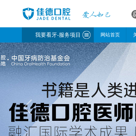
我要看牙-服务项目
网站首页