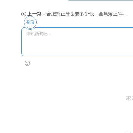
上一篇：
合肥矫正牙齿要多少钱，金属矫正/半隐形矫正/隐形矫正价格这里都有！
登录
还