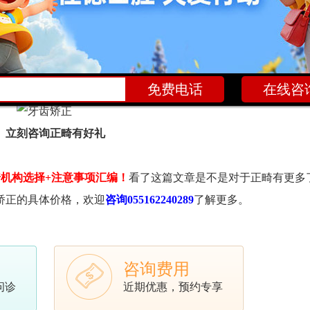
不能吃过硬、过粘等食物，以防矫正器损坏。若发现带环松动脱
，确定是否需要前来复诊。如果选择隐形矫正则需要保证牙套佩
在线咨
立刻咨询正畸有好礼
机构选择+注意事项汇编！
看了这篇文章是不是对于正畸有更多
矫正的具体价格，欢迎
咨询055162240289
了解更多。
咨询费用
问诊
近期优惠，预约专享