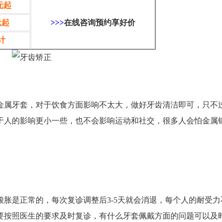
元起
元起
>>>
在线咨询预约享好价
计
金属牙套，对于饮食方面影响不太大，做好牙齿清洁即可，只不
于人的影响更小一些，也不会影响运动和社交，很多人会怕金属
是正常的，每次复诊调整后3-5天就会消退，每个人的耐受力
要按照医生的要求及时复诊，有什么牙套佩戴方面的问题可以及