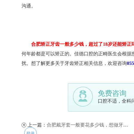
沟通。
合肥矫正牙齿一般多少钱，超过了18岁还能矫正
何年龄都是可以矫正的。佳德口腔的正畸医生会根据
扰。想了解更多关于牙齿矫正相关信息，欢迎咨询
055
免费咨询
口腔不适，全科
上一篇：
合肥戴牙套一般要花多少钱，想做牙齿矫正，吃土一个月值得吗？
登录