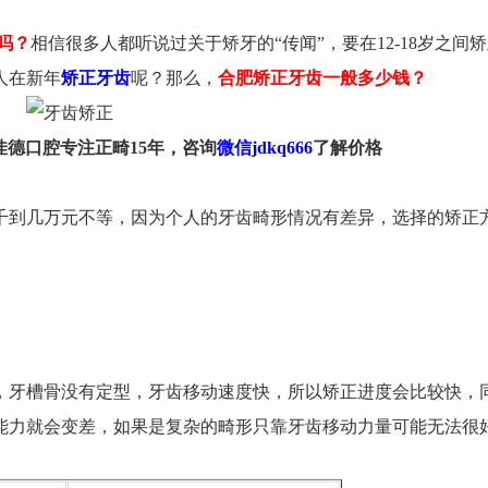
吗？
相信很多人都听说过关于矫牙的“传闻”，要在12-18岁之间
人在新年
矫正牙齿
呢？那么，
合肥矫正牙齿一般多少钱？
蒙城北路108号(地铁3号线海棠站C2号口/宜家
肥西佳德：青年北路华邦万派城
家居（合肥店）斜对面)
0551-62240289
佳德口腔专注正畸15年，咨询
微信jdkq666
了解价格
千到几万元不等，因为个人的牙齿畸形情况有差异，选择的矫正
牙槽骨没有定型，牙齿移动速度快，所以矫正进度会比较快，
能力就会变差，如果是复杂的畸形只靠牙齿移动力量可能无法很