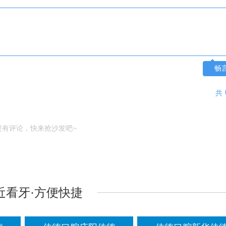
畅
共
没有评论，快来抢沙发吧~
近看牙·方便快捷