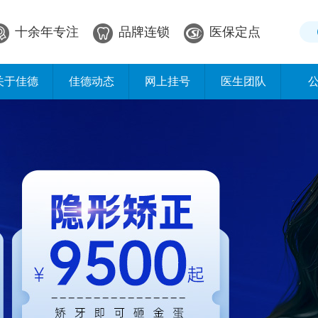
十余年专注
品牌连锁
医保定点
关于佳德
佳德动态
网上挂号
医生团队