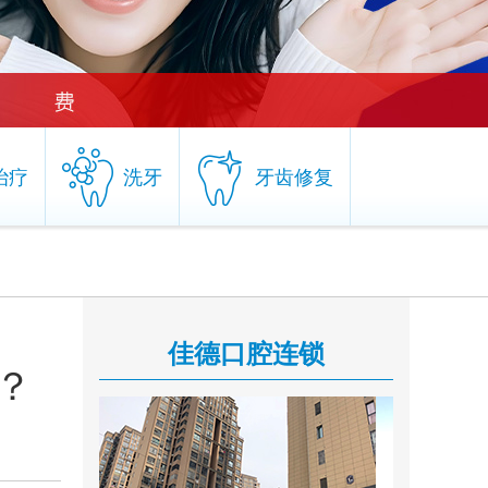
治疗
洗牙
牙齿修复
治疗
洗牙
牙齿修复
佳德口腔连锁
？