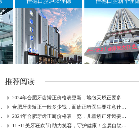
佳德
佳德口腔新华佳德
佳德口腔肥西
推荐阅读
了，牙齿矫正会改善脸型吗?
2024年合肥牙齿矫正价格表更新，地包天矫正要多长时间?
，哪些类型牙齿需要矫正?
合肥牙齿矫正一般多少钱，面诊正畸医生要注意什么?
，三十岁还能矫正牙齿吗?
2024年合肥牙齿正畸价格表一览，儿童矫正牙齿要注意什么
4，怎么选择可靠的正畸医生
11 ▪11美牙狂欢节| 助力笑容，守护健康！金属自锁矫正700