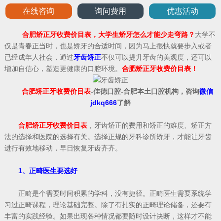
在线咨询
询问费用
优惠活动
合肥矫正牙收费价目表，大学生矫牙怎么才能少走弯路？
大学不
仅是青春正当时，也是矫牙的合适时间，因为马上很快就要步入或者
已经成年人社会，通过
牙齿矫正
不仅可以提升牙齿的美观度，还可以
增加自信心，塑造更健康的口腔环境。
合肥矫正牙收费价目表！
合肥矫正牙收费价目表
-佳德口腔-合肥本土口腔机构，咨询
微信
jdkq666
了解
合肥矫正牙收费价目表
，牙齿矫正的费用和矫正的难度、矫正方
法的选择和医院的选择有关。选择正规的牙科诊所矫牙，才能让牙齿
进行有效地移动，早日恢复牙齿齐齐。
1、正畸医生要选好
正畸是个需要时间积累的学科，没有捷径。正畸医生需要系统学
习过正畸课程，理论基础完整。除了有扎实的正畸理论储备，还要有
丰富的实践经验。如果出现各种情况都要随时设计决断，这样才不能