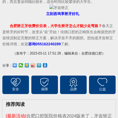
的，而且复诊间隔比较长，适合时间比较紧张的大学生。
立刻咨询享矫牙好礼
合肥矫正牙收费价目表，大学生矫牙怎么才能少走弯路？
春天正
是矫牙的好时节，改变从“齿”开始！佳德口腔的正畸医生会根据您的牙
齿情况制定完整的矫正方案，解决牙齿不齐的困扰。想知道牙齿矫正
价格详情，欢迎
咨询055162240289
了解。
（发布于：2023-03-11 17:51:28，编辑来自：合肥佳德口腔）
分享：
安全
保障
品牌
公益
推荐阅读
[最新活动]
合肥口腔医院价格表2024版来了，牙齿矫正