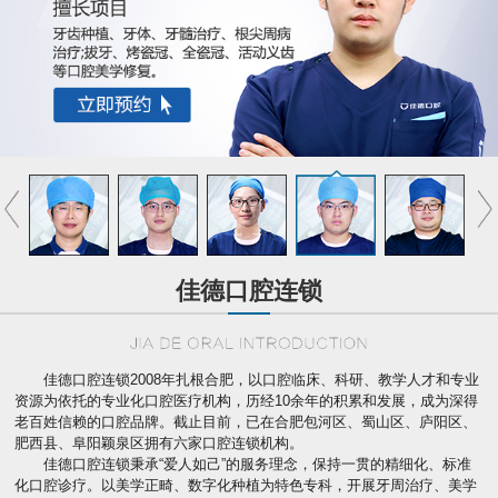
佳德口腔连锁
佳德口腔连锁2008年扎根合肥，以口腔临床、科研、教学人才和专业
资源为依托的专业化口腔医疗机构，历经10余年的积累和发展，成为深得
老百姓信赖的口腔品牌。截止目前，已在合肥包河区、蜀山区、庐阳区、
肥西县、阜阳颖泉区拥有六家口腔连锁机构。
佳德口腔连锁秉承“爱人如己”的服务理念，保持一贯的精细化、标准
化口腔诊疗。以美学正畸、数字化种植为特色专科，开展牙周治疗、美学