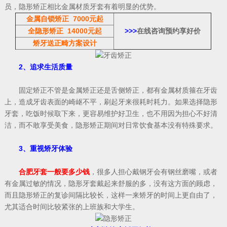
员，隐形矫正相比金属材质牙套有着明显的优势。
金属自锁矫正 7000元起
全隐形矫正 14000元起
>>>
在线咨询预约享好价
矫牙送正畸
方案
设计
2、追求生活质量
固定矫正不管是金属矫正还是舌侧矫正，都有金属材质箍在牙齿
上，造成牙齿表面的崎岖不平，刷起牙来很耗时耗力。如果选择隐形
牙套，吃饭时候取下来，更容易维护好卫生，也不用因为担心不好清
洁，而不敢享受美食，隐形矫正期间对日常饮食基本没有特殊要求。
3、重视矫牙体验
合肥牙套一般要多少钱
，很多人担心戴钢牙会有钢丝磨嘴，或者
有金属过敏的情况，隐形牙套戴起来舒服的多，没有这方面的顾虑，
而且隐形矫正的复诊间隔比较长，这样一来矫牙的时间上更自由了，
尤其适合时间比较紧张的上班族和大学生。