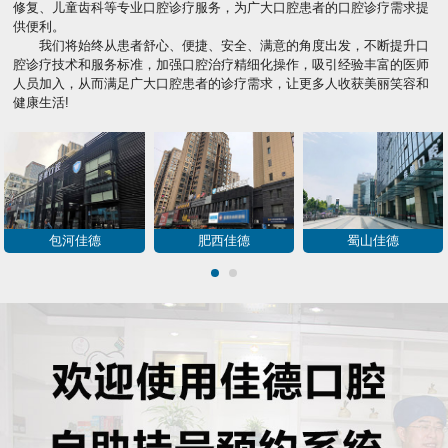
修复、儿童齿科等专业口腔诊疗服务，为广大口腔患者的口腔诊疗需求提
供便利。
我们将始终从患者舒心、便捷、安全、满意的角度出发，不断提升口
腔诊疗技术和服务标准，加强口腔治疗精细化操作，吸引经验丰富的医师
人员加入，从而满足广大口腔患者的诊疗需求，让更多人收获美丽笑容和
健康生活!
包河佳德
肥西佳德
蜀山佳德
1
2