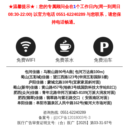
★温馨提示★：您的专属顾问会在
1
个工作日内(周一到周日
08:30-22:00) 以官方电话 0551-62240289 与您联系，请您保
持电话畅通。
免费WIFI
免费茶水
免费泊车
包河佳德：马鞍山路90号A座( 包河万达南100m)
蜀山(五彩城)佳德：望江西路123号(华润五彩国际1楼)
庐阳佳德：蒙城北路108号(宜家家居斜对面)
蜀山(新华)佳德：黄山路457号(地铁3号线国防科技大学站B2口)
肥西(众兴)佳德：青年北路华邦万派城5-8109(万派大润发对面)
肥西(翡翠)佳德：翡翠路与紫石路交口（ 安医南区对面）
阜阳佳德：阜阳市颍泉区人民中路162号(银河大市场对面)
咨询热线: 0551-62240289
备案号：
皖ICP备12018003号-3
医疗广告审查证明文号:（合）医广【2025】第03-31-97号