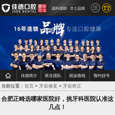
佳德简介
医生团队
就诊路线
预约挂号
当前位置：
首页
>
牙齿修复
>
牙齿矫正
合肥正畸选哪家医院好，挑牙科医院认准这
几点！