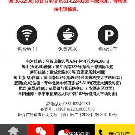
08:30-22:00) 以官方电话 0551-62240289 与您联系，请您保
持电话畅通。
免费WIFI
免费茶水
免费泊车
包河佳德：马鞍山路90号A座( 包河万达南100m)
蜀山(五彩城)佳德：望江西路123号(华润五彩国际1楼)
庐阳佳德：蒙城北路108号(宜家家居斜对面)
蜀山(新华)佳德：黄山路457号(地铁3号线国防科技大学站B2口)
肥西(众兴)佳德：青年北路华邦万派城5-8109(万派大润发对面)
肥西(翡翠)佳德：翡翠路与紫石路交口（ 安医南区对面）
阜阳佳德：阜阳市颍泉区人民中路162号(银河大市场对面)
咨询热线: 0551-62240289
备案号：
皖ICP备12018003号-3
医疗广告审查证明文号:（合）医广【2025】第03-31-97号