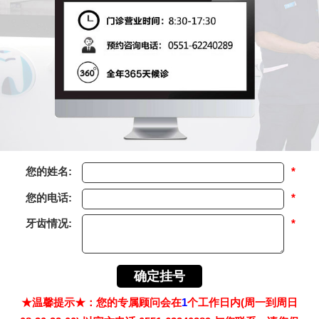
您的姓名:
*
您的电话:
*
牙齿情况:
*
★温馨提示★：您的专属顾问会在
1
个工作日内(周一到周日