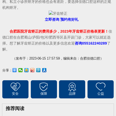
构、私立小诊所矫牙的价格也会有差距，要选择佳德口腔这样的正规
机构矫牙。
立即咨询 预约有好礼
合肥医院牙齿矫正的费用多少，2023年牙齿矫正价格表更新！
佳
德口腔在合肥蜀山/庐阳/包河/肥西等区县开设门诊，大家可以就近选
择。想了解牙齿矫正的价格以及更多信息欢迎
咨询055162240289
了
解。
（发布于：2023-06-15 17:57:59，编辑来自：合肥佳德口腔）
分享：
安全
保障
品牌
公益
推荐阅读