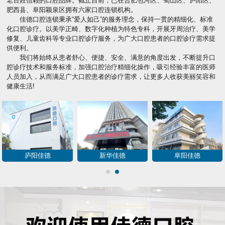
老百姓信赖的口腔品牌。截止目前，已在合肥包河区、蜀山区、庐阳区、
肥西县、阜阳颖泉区拥有六家口腔连锁机构。
佳德口腔连锁秉承“爱人如己”的服务理念，保持一贯的精细化、标准
化口腔诊疗。以美学正畸、数字化种植为特色专科，开展牙周治疗、美学
修复、儿童齿科等专业口腔诊疗服务，为广大口腔患者的口腔诊疗需求提
供便利。
我们将始终从患者舒心、便捷、安全、满意的角度出发，不断提升口
腔诊疗技术和服务标准，加强口腔治疗精细化操作，吸引经验丰富的医师
人员加入，从而满足广大口腔患者的诊疗需求，让更多人收获美丽笑容和
健康生活!
包河佳德
肥西佳德
蜀山佳德
1
2