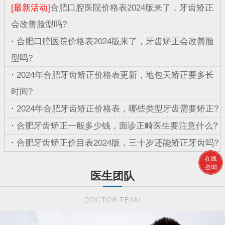
[最新活动]
合肥口腔医院价格表2024版来了，牙齿矫正
会改善脸型吗?
·
合肥口腔医院价格表2024版来了，牙齿矫正会改善脸
型吗?
·
2024年合肥牙齿矫正价格表更新，地包天矫正要多长
时间?
·
2024年合肥牙齿矫正价格表，哪些类型牙齿需要矫正?
·
合肥牙齿矫正一般多少钱，面诊正畸医生要注意什么?
·
合肥牙齿矫正价目表2024版，三十岁还能矫正牙齿吗?
在线
咨询
医生团队