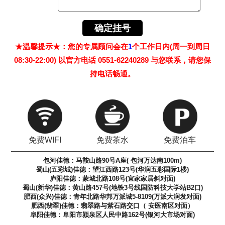
★温馨提示★：您的专属顾问会在
1
个工作日内(周一到周日
08:30-22:00) 以官方电话 0551-62240289 与您联系，请您保
持电话畅通。
免费WIFI
免费茶水
免费泊车
包河佳德：马鞍山路90号A座( 包河万达南100m)
蜀山(五彩城)佳德：望江西路123号(华润五彩国际1楼)
庐阳佳德：蒙城北路108号(宜家家居斜对面)
蜀山(新华)佳德：黄山路457号(地铁3号线国防科技大学站B2口)
肥西(众兴)佳德：青年北路华邦万派城5-8109(万派大润发对面)
肥西(翡翠)佳德：翡翠路与紫石路交口（ 安医南区对面）
阜阳佳德：阜阳市颍泉区人民中路162号(银河大市场对面)