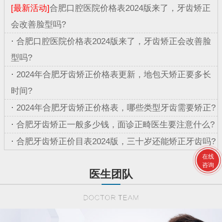
[最新活动]
合肥口腔医院价格表2024版来了，牙齿矫正
会改善脸型吗?
·
合肥口腔医院价格表2024版来了，牙齿矫正会改善脸
型吗?
·
2024年合肥牙齿矫正价格表更新，地包天矫正要多长
时间?
·
2024年合肥牙齿矫正价格表，哪些类型牙齿需要矫正?
·
合肥牙齿矫正一般多少钱，面诊正畸医生要注意什么?
·
合肥牙齿矫正价目表2024版，三十岁还能矫正牙齿吗?
在线
咨询
医生团队