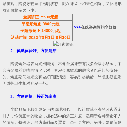
够美观，陶瓷牙套呈半透明状态，戴在牙齿上和牙色相近，又比隐形
矫正价格亲民不少。
金属矫正 5500元起
半隐形矫正 8800元起
>>>
在线咨询预约享好价
全隐形矫正 14000元起
活动时间 2023年9月1日-9月30日
2、佩戴体验好、方便清洁
陶瓷矫治器表面光滑圆润，不像金属牙套有很多金属小结构，不
会有金属丝刮嘴的情况，对于容易金属敏感的需求者也是比较友好
的。矫正期间如果没有做好口腔清洁，容易引起龋齿，半隐形矫正期
间维护卫生相对容易一些。
3、方便便捷、矫正效率高
半隐形矫正和金属矫正的原理相似，可以让错落不齐的牙齿逐渐
排齐，恢复正常的咬合，拥有适中的矫正力度，适用于各种牙齿不齐
的情况。特殊设计的边缘斜面及翼展，牵引更方便。另外，复诊间隔