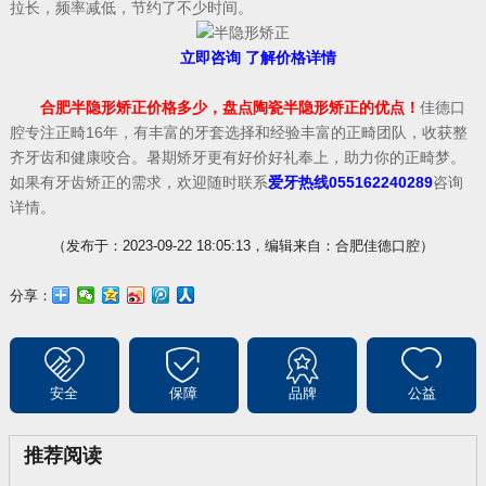
拉长，频率减低，节约了不少时间。
立即咨询 了解价格详情
合肥半隐形矫正价格多少，盘点陶瓷半隐形矫正的优点！
佳德口
腔专注正畸16年，有丰富的牙套选择和经验丰富的正畸团队，收获整
齐牙齿和健康咬合。暑期矫牙更有好价好礼奉上，助力你的正畸梦。
如果有牙齿矫正的需求，欢迎随时联系
爱牙热线055162240289
咨询
详情。
（发布于：2023-09-22 18:05:13，编辑来自：合肥佳德口腔）
分享：
安全
保障
品牌
公益
推荐阅读