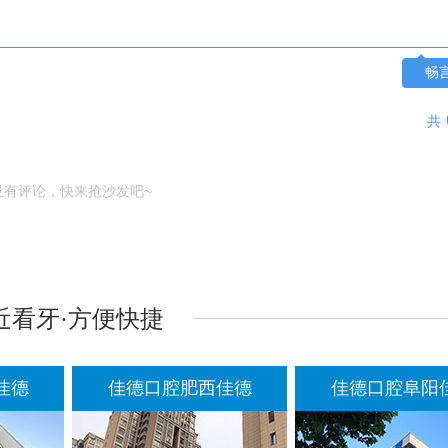
畅
共
没有评论，快来抢沙发吧~
近看牙·方便快捷
佳德
佳德口腔肥西佳德
佳德口腔阜阳