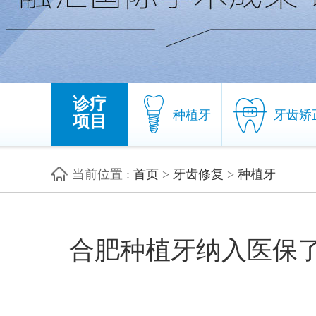
诊疗
种植牙
牙齿矫
项目
当前位置
:
首页
>
牙齿修复
>
种植牙
种植牙
牙齿矫
合肥种植牙纳入医保了