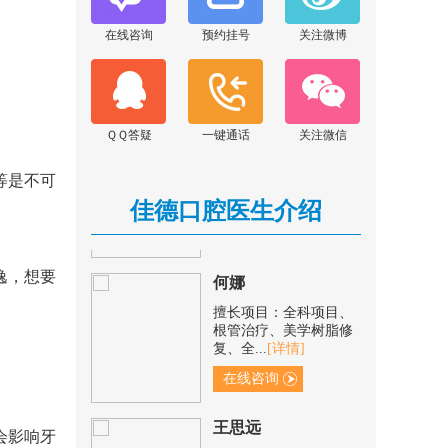
擅长项目：显微根管治
疗、前后牙美学修复、
在线咨询
预约挂号
关注微博
阻生牙...
[详情]
在线咨询
范青青
ＱＱ答疑
一键通话
关注微信
擅长项目：根管治疗、
树脂补牙、冠修复、烂
等是不可
牙/残...
[详情]
佳德口腔医生介绍
在线咨询
何娜
逸，想要
擅长项目：全科项目、
根管治疗、美学树脂修
复、全...
[详情]
在线咨询
王思远
会影响牙
擅长项目：根管治疗、