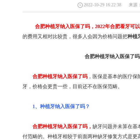
2022-10-29 16:22:3
合肥种植牙纳入医保了吗，2022年合肥看牙可
23号（五彩城华润置地1楼）
蒙城北路108号(地铁3号线海棠站C2号口/宜家
的费用又相对比较贵，很多人会因为价格问题把
种植
289
家居（合肥店）斜对面)
合肥种植牙纳入医保了吗-
合肥种植牙纳入医保了吗
，医保是基本的医疗保
牙，价格会更贵一些，目前还不在医保范畴。
1、种植牙纳入医保了吗？
合肥种植牙纳入医保了吗，
缺牙问题并未算在基
付范畴的。种植牙相较于前面两种缺牙修复方式是更