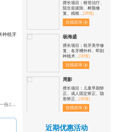
阻生齿拔除、树脂修
复、残根...
[详情]
在线咨询
杨海盛
来种植牙
擅长项目：前牙美学修
复、各牙槽外科、即刻
种植术...
[详情]
在线咨询
周影
擅长项目：儿童早期矫
正、成人固定矫正、隐
形矫正...
[详情]
在线咨询
牙价格表！
杨瑞
擅长项目：口腔内根管
近期优惠活动
治疗、牙髓牙体治疗、