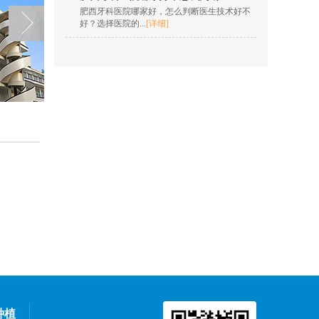
肥西牙科医院哪家好，怎么判断医生技术好不
在线咨询
好？选择医院的...
[详细]
欧明梅
擅长项目：树脂充填，
根管治疗，全冠修复，
嵌体修复，贴面...
[详情]
在线咨询
王凯 院长
擅长项目：insignia定制
矫正、隐形正畸、疑难
复杂...
[详情]
在线咨询
孙燎原
擅长项目：牙齿美学正
畸、口腔种植、数字化
隐形正...
[详情]
种植