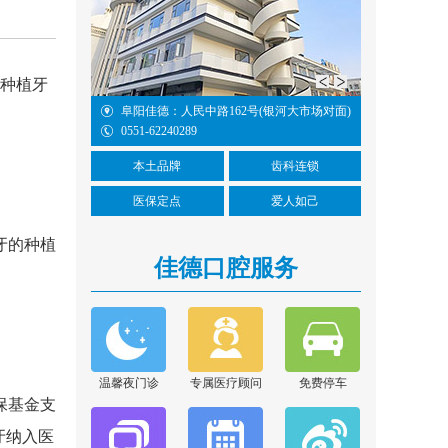
种植牙
铁3号线国防科技
阜阳佳德：人民中路162号(银河大市场对面)
0551-62240289
本土品牌
齿科连锁
医保定点
爱人如己
牙的种植
佳德口腔服务
胡亚萍
擅长项目：口腔内根管
治疗和残根残冠为特色
的修复...
[详情]
在线咨询
温馨夜门诊
专属医疗顾问
免费停车
保基金支
张晓云
牙纳入医