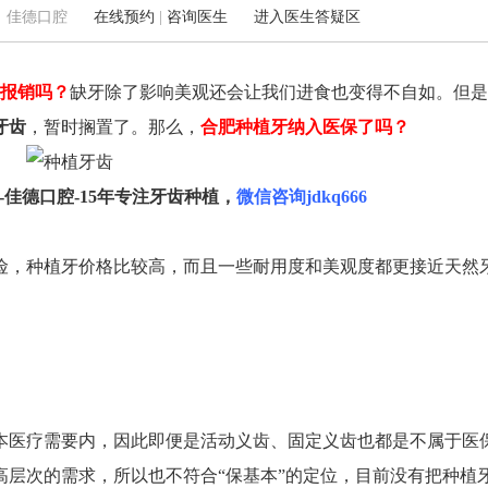
8 来源：佳德口腔
在线预约
|
咨询医生
进入医生答疑区
以报销吗？
缺牙除了影响美观还会让我们进食也变得不自如。但是
肥西佳德：青年北路华邦万派城5-8109
新华佳德：黄山路457号(地
牙齿
，暂时搁置了。那么，
合肥种植牙纳入医保了吗？
0551-62240289
大学站B1号口)
0551-62240289
佳德口腔-15年专注牙齿种植，
微信咨询jdkq666
险，种植牙价格比较高，而且一些耐用度和美观度都更接近天然
本医疗需要内，因此即便是活动义齿、固定义齿也都是不属于医
高层次的需求，所以也不符合“保基本”的定位，目前没有把种植