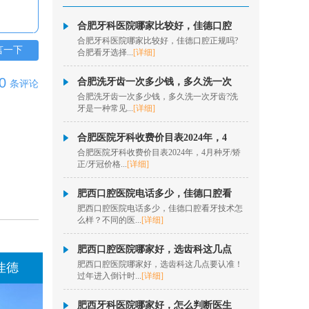
松动牙...
[详情]
合肥牙科医院哪家比较好，佳德口腔
在线咨询
合肥牙科医院哪家比较好，佳德口腔正规吗?
言一下
合肥看牙选择...
[详细]
秦历
0
合肥洗牙齿一次多少钱，多久洗一次
条评论
擅长项目：半口、全口
数字化种植、即拔即
合肥洗牙齿一次多少钱，多久洗一次牙齿?洗
牙是一种常见...
[详细]
种、疑难...
[详情]
在线咨询
合肥医院牙科收费价目表2024年，4
合肥医院牙科收费价目表2024年，4月种牙/矫
欧阳昌
正/牙冠价格...
[详细]
擅长项目：数字化隐形
肥西口腔医院电话多少，佳德口腔看
正畸、牙齿美学正畸、
肥西口腔医院电话多少，佳德口腔看牙技术怎
固定矫...
[详情]
么样？不同的医...
[详细]
在线咨询
肥西口腔医院哪家好，选齿科这几点
洪菲
肥西口腔医院哪家好，选齿科这几点要认准！
佳德
过年进入倒计时...
[详细]
擅长项目：固定矫正、
数字化隐形正畸、儿童
肥西牙科医院哪家好，怎么判断医生
肌功能...
[详情]