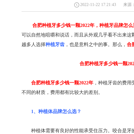
2022-11-22 17:21:4
合肥种植牙多少钱一颗2022年，种植牙品牌怎
马鞍山路90号D座（包河万达向南100m）
可以自然地咀嚼和说话，而且从外观几乎看不出来这
0551-62240289
越多人选择
种植牙齿
，也是意料之中的事。那么，
合
合肥种植牙多少钱一颗202
合肥种植牙多少钱一颗2022年
，种植牙齿的费用
不同的材质，费用都有比较大的差别。
1、种植体品牌怎么选？
种植体需要有良好的性能承受住压力。咬合是牙的