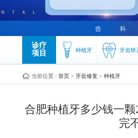
诊疗
种植牙
牙齿矫
项目
当前位置
:
首页
>
牙齿修复
>
种植牙
种植牙
牙齿矫
合肥种植牙多少钱一颗2
完