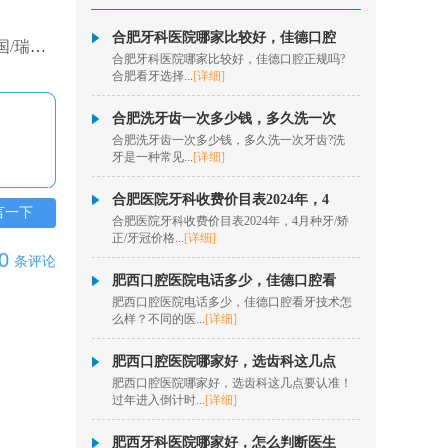
合肥牙科医院哪家比较好，佳德口腔
杨瑞
个适合你？
合肥牙科医院哪家比较好，佳德口腔正规吗?
擅长项目：口腔内根管
合肥看牙选择...
[详细]
治疗、牙髓牙体治疗、
松动牙...
[详情]
合肥洗牙齿一次多少钱，多久洗一次
在线咨询
合肥洗牙齿一次多少钱，多久洗一次牙齿?洗
牙是一种常见...
[详细]
秦历
合肥医院牙科收费价目表2024年，4
言一下
擅长项目：半口、全口
合肥医院牙科收费价目表2024年，4月种牙/矫
数字化种植、即拔即
正/牙冠价格...
[详细]
种、疑难...
[详情]
0
条评论
肥西口腔医院电话多少，佳德口腔看
在线咨询
肥西口腔医院电话多少，佳德口腔看牙技术怎
么样？不同的医...
[详细]
欧阳昌
擅长项目：数字化隐形
肥西口腔医院哪家好，选齿科这几点
正畸、牙齿美学正畸、
肥西口腔医院哪家好，选齿科这几点要认准！
固定矫...
[详情]
过年进入倒计时...
[详细]
在线咨询
肥西牙科医院哪家好，怎么判断医生