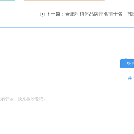
下一篇：
合肥种植体品牌排名前十名，韩国/瑞士/瑞典种植体盘点，看看哪
畅
共
没有评论，快来抢沙发吧~