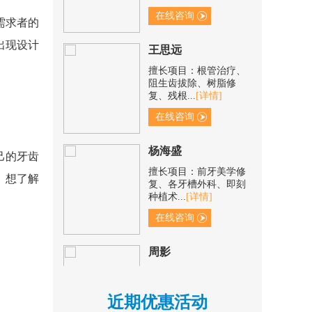
在线咨询
需求者的
王思远
出现设计
擅长项目：根管治疗、
阻生齿拔除、树脂修
复、残根...
[详情]
在线咨询
杨海盛
己的牙齿
擅长项目：前牙美学修
复、各牙槽外科、即刻
。想了解
种植术...
[详情]
在线咨询
周影
擅长项目：儿童早期矫
正、成人固定矫正、隐
形矫正...
[详情]
近期优惠活动
在线咨询