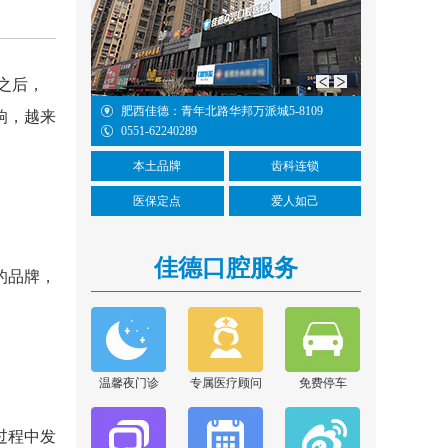
之后，
棠站C2号口/宜家
肥西佳德：青年北路华邦万派城5-8109
新华佳德：
响，越来
0551-62240289
大学站B1
0551-6224
本土品牌
齿科连锁
医保定点
爱人如己
佳德口腔服务
的品牌，
胡亚萍
温馨夜门诊
专属医疗顾问
免费停车
擅长项目：口腔内根管
治疗和残根残冠为特色
的修复...
[详情]
过程中发