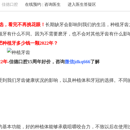
3 来源：佳德口腔
在线预约
|
咨询医生
进入医生答疑区
么选，看完不再挑花眼！
长期缺牙会影响到我们的生活，种植牙齿
望江西路123号（五彩城华润置地1楼）
蒙城北路108号(地铁3号线海
颗牙有什么不同。因为不需要磨牙，也不会对其他牙齿有什么影
0551-62240289
家居（合肥店）斜对面)
肥种植牙多少钱一颗2022年？
2年
-佳德口腔15周年好价，咨询
微信jdkq666
了解
受到我们牙齿健康状况的影响，以及种植体和牙冠的选择。不同
基本功能，好的种植体能够承载咀嚼咬合力，不致以后在使用