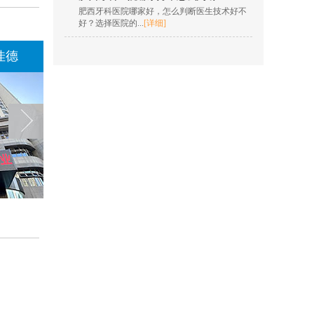
肥西牙科医院哪家好，怎么判断医生技术好不
洪菲
好？选择医院的...
[详细]
擅长项目：固定矫正、
数字化隐形正畸、儿童
佳德
佳德口腔肥西佳德
佳德口腔阜阳
肌功能...
[详情]
在线咨询
欧明梅
擅长项目：树脂充填，
根管治疗，全冠修复，
嵌体修复，贴面...
[详情]
在线咨询
王凯 院长
擅长项目：insignia定制
矫正、隐形正畸、疑难
复杂...
[详情]
在线咨询