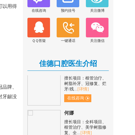
在线咨询
可以用得
在线咨询
预约挂号
关注微博
张晓云
擅长项目：显微根管治
疗、前后牙美学修复、
阻生牙...
[详情]
ＱＱ答疑
一键通话
关注微信
在线咨询
佳德口腔医生介绍
范青青
擅长项目：根管治疗、
树脂补牙、冠修复、烂
牙/残...
[详情]
冠品牌、
在线咨询
对牙龈没
何娜
擅长项目：全科项目、
根管治疗、美学树脂修
复、全...
[详情]