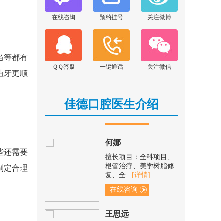
擅长项目：显微根管治
疗、前后牙美学修复、
在线咨询
预约挂号
关注微博
阻生牙...
[详情]
在线咨询
当等都有
范青青
ＱＱ答疑
一键通话
关注微信
植牙更顺
擅长项目：根管治疗、
树脂补牙、冠修复、烂
牙/残...
[详情]
佳德口腔医生介绍
在线咨询
何娜
擅长项目：全科项目、
些还需要
根管治疗、美学树脂修
复、全...
[详情]
制定合理
在线咨询
王思远
擅长项目：根管治疗、