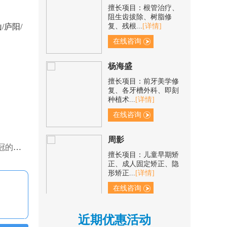
阻生齿拔除、树脂修
复、残根...
[详情]
/庐阳/
在线咨询
杨海盛
擅长项目：前牙美学修
复、各牙槽外科、即刻
种植术...
[详情]
在线咨询
周影
擅长项目：儿童早期矫
了吗？
正、成人固定矫正、隐
形矫正...
[详情]
在线咨询
杨瑞
近期优惠活动
擅长项目：口腔内根管