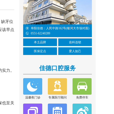
，缺牙位
铁3号线国防科技
阜阳佳德：人民中路162号(银河大市场对面)
应该早点
0551-62240289
本土品牌
齿科连锁
医保定点
爱人如己
佳德口腔服务
的实力。
胡亚萍
擅长项目：口腔内根管
治疗和残根残冠为特色
的修复...
[详情]
在线咨询
温馨夜门诊
专属医疗顾问
免费停车
保也至关
张晓云