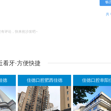
畅
共
没有评论，快来抢沙发吧~
近看牙·方便快捷
佳德
佳德口腔肥西佳德
佳德口腔阜阳