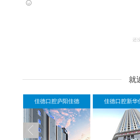
还
就
佳德
佳德口腔庐阳佳德
佳德口腔新华