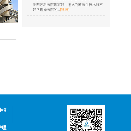
肌功能...
[详情]
肥西牙科医院哪家好，怎么判断医生技术好不
好？选择医院的...
[详细]
在线咨询
欧明梅
擅长项目：树脂充填，
根管治疗，全冠修复，
嵌体修复，贴面...
[详情]
在线咨询
王凯 院长
擅长项目：insignia定制
矫正、隐形正畸、疑难
复杂...
[详情]
在线咨询
孙燎原
种植
擅长项目：牙齿美学正
畸、口腔种植、数字化
护理
隐形正...
[详情]