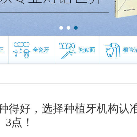
正
全瓷牙
瓷贴面
根管
正
全瓷牙
瓷贴面
根管
种得好，选择种植牙机构认
3点！