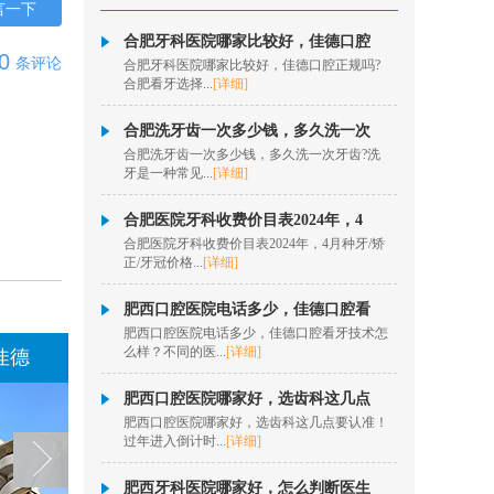
治疗、牙髓牙体治疗、
言一下
松动牙...
[详情]
合肥牙科医院哪家比较好，佳德口腔
在线咨询
0
条评论
合肥牙科医院哪家比较好，佳德口腔正规吗?
合肥看牙选择...
[详细]
秦历
合肥洗牙齿一次多少钱，多久洗一次
擅长项目：半口、全口
合肥洗牙齿一次多少钱，多久洗一次牙齿?洗
数字化种植、即拔即
牙是一种常见...
[详细]
种、疑难...
[详情]
在线咨询
合肥医院牙科收费价目表2024年，4
合肥医院牙科收费价目表2024年，4月种牙/矫
正/牙冠价格...
[详细]
欧阳昌
擅长项目：数字化隐形
肥西口腔医院电话多少，佳德口腔看
正畸、牙齿美学正畸、
肥西口腔医院电话多少，佳德口腔看牙技术怎
固定矫...
[详情]
么样？不同的医...
[详细]
佳德
在线咨询
肥西口腔医院哪家好，选齿科这几点
肥西口腔医院哪家好，选齿科这几点要认准！
洪菲
过年进入倒计时...
[详细]
擅长项目：固定矫正、
数字化隐形正畸、儿童
肥西牙科医院哪家好，怎么判断医生