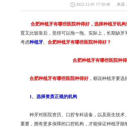
2022-12-01 17:50:4
合肥种植牙有哪些医院种得好，选择种植牙机构
23号（五彩城华润置地1楼）
蒙城北路108号(地铁3号线海棠站C2号口/宜家
置又比较靠后，觉得可以拖一拖。实际上，长期缺牙
289
家居（合肥店）斜对面)
考虑
种植牙
。
合肥种植牙有哪些医院种得好？
合肥种植牙有哪些医院种得
合肥种植牙有哪些医院种得好
，都说种植牙要选
1、选择资质正规的机构
种牙对医院资历、口腔专科设备，以及医生技术、
重要，拥有更多保障的口腔机构，才能保证种植牙能