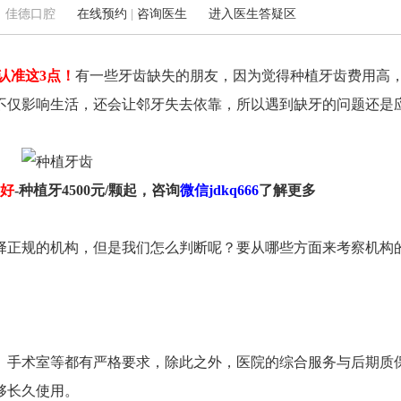
8 来源：佳德口腔
在线预约
|
咨询医生
进入医生答疑区
认准这3点！
有一些牙齿缺失的朋友，因为觉得种植牙齿费用高
肥西佳德：青年北路华邦万派城5-8109
新华佳德：黄山路457号(地
不仅影响生活，还会让邻牙失去依靠，所以遇到缺牙的问题还是
0551-62240289
大学站B1号口)
0551-62240289
好
-种植牙4500元/颗起，咨询
微信jdkq666
了解更多
择正规的机构，但是我们怎么判断呢？要从哪些方面来考察机构
手术室等都有严格要求，除此之外，医院的综合服务与后期质
够长久使用。