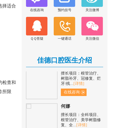
在线咨询
选择适合
在线咨询
预约挂号
关注微博
张晓云
擅长项目：显微根管治
疗、前后牙美学修复、
阻生牙...
[详情]
ＱＱ答疑
一键通话
关注微信
在线咨询
佳德口腔医生介绍
范青青
擅长项目：根管治疗、
树脂补牙、冠修复、烂
牙/残...
[详情]
的检查和
在线咨询
龄所限
何娜
擅长项目：全科项目、
根管治疗、美学树脂修
复、全...
[详情]
在线咨询