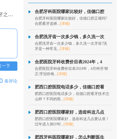
杨瑞
合肥牙科医院哪家比较好，佳德口腔
检查？
合肥牙科医院哪家比较好，佳德口腔正规吗?
擅长项目：口腔内根管
合肥看牙选择...
[详细]
治疗、牙髓牙体治疗、
松动牙...
[详情]
合肥洗牙齿一次多少钱，多久洗一次
在线咨询
合肥洗牙齿一次多少钱，多久洗一次牙齿?洗
牙是一种常见...
[详细]
秦历
合肥医院牙科收费价目表2024年，4
擅长项目：半口、全口
言一下
合肥医院牙科收费价目表2024年，4月种牙/矫
数字化种植、即拔即
正/牙冠价格...
[详细]
种、疑难...
[详情]
0
条评论
在线咨询
肥西口腔医院电话多少，佳德口腔看
肥西口腔医院电话多少，佳德口腔看牙技术怎
么样？不同的医...
[详细]
欧阳昌
擅长项目：数字化隐形
肥西口腔医院哪家好，选齿科这几点
正畸、牙齿美学正畸、
肥西口腔医院哪家好，选齿科这几点要认准！
固定矫...
[详情]
过年进入倒计时...
[详细]
在线咨询
肥西牙科医院哪家好，怎么判断医生