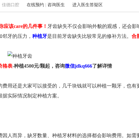
9 来源：佳德口腔
在线预约
|
咨询医生
进入医生答疑区
应该care的几件事！
牙齿缺失不仅会影响外貌的观感，还会影
望江西路123号（五彩城华润置地1楼）
蒙城北路108号(地铁3号线海
加邻牙的压力，
种植牙
是目前牙齿缺失比较常见的修补方法。
合
0551-62240289
家居（合肥店）斜对面)
价格表
-种植4500元/颗起，咨询
微信jdkq666
了解详情
的费用还是大家可以接受的，几千块钱就可以种植一颗牙，也有
根据实际情况制定种植方案。
费因人而异，缺牙数量、种植牙材料的选择都会影响费用。如需