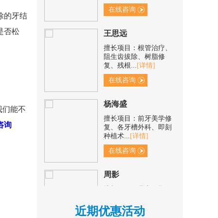
除的牙结
王思远
是否松
擅长项目：根管治疗、
阻生齿拔除、树脂修
复、残根...
[详情]
在线咨询
杨海盛
我们能不
擅长项目：前牙美学修
复、各牙槽外科、即刻
咨询
种植术...
[详情]
在线咨询
周影
擅长项目：儿童早期矫
正、成人固定矫正、隐
形矫正...
[详情]
近期优惠活动
在线咨询