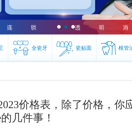
正
全瓷牙
瓷贴面
根管
正
全瓷牙
瓷贴面
根管
023价格表，除了价格，你
re的几件事！