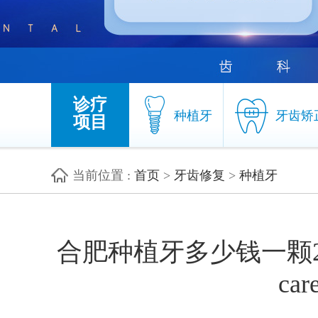
诊疗
种植牙
牙齿矫
项目
当前位置
:
首页
>
牙齿修复
>
种植牙
种植牙
牙齿矫
合肥种植牙多少钱一颗2
ca