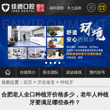
佳德简介
医生团队
就诊路线
预约挂号
当前位置：
首页
>
牙齿修复
>
种植牙
合肥老人全口种植牙价格多少，老年人种植
牙要满足哪些条件？