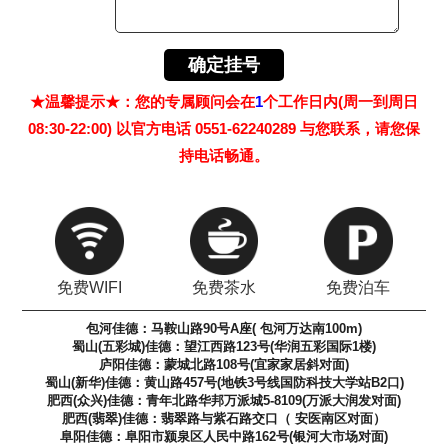
★温馨提示★：您的专属顾问会在
1
个工作日内(周一到周日
08:30-22:00) 以官方电话 0551-62240289 与您联系，请您保
持电话畅通。
免费WIFI
免费茶水
免费泊车
包河佳德：马鞍山路90号A座( 包河万达南100m)
蜀山(五彩城)佳德：望江西路123号(华润五彩国际1楼)
庐阳佳德：蒙城北路108号(宜家家居斜对面)
蜀山(新华)佳德：黄山路457号(地铁3号线国防科技大学站B2口)
肥西(众兴)佳德：青年北路华邦万派城5-8109(万派大润发对面)
肥西(翡翠)佳德：翡翠路与紫石路交口（ 安医南区对面）
阜阳佳德：阜阳市颍泉区人民中路162号(银河大市场对面)