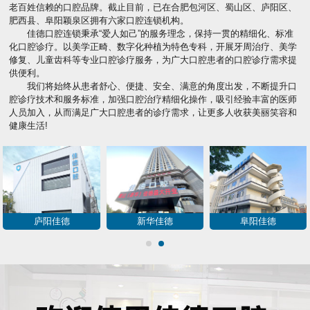
老百姓信赖的口腔品牌。截止目前，已在合肥包河区、蜀山区、庐阳区、
肥西县、阜阳颖泉区拥有六家口腔连锁机构。
佳德口腔连锁秉承“爱人如己”的服务理念，保持一贯的精细化、标准
化口腔诊疗。以美学正畸、数字化种植为特色专科，开展牙周治疗、美学
修复、儿童齿科等专业口腔诊疗服务，为广大口腔患者的口腔诊疗需求提
供便利。
我们将始终从患者舒心、便捷、安全、满意的角度出发，不断提升口
腔诊疗技术和服务标准，加强口腔治疗精细化操作，吸引经验丰富的医师
人员加入，从而满足广大口腔患者的诊疗需求，让更多人收获美丽笑容和
健康生活!
庐阳佳德
新华佳德
阜阳佳德
1
2