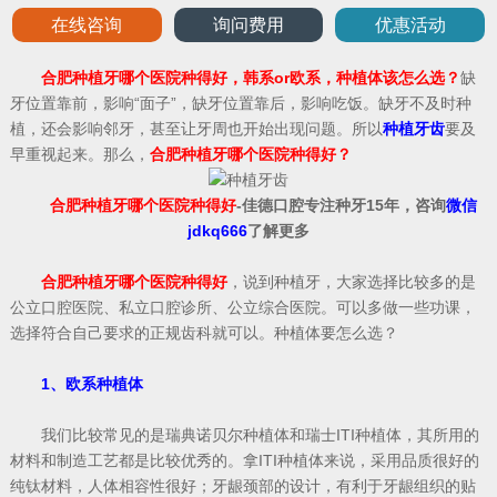
在线咨询
询问费用
优惠活动
合肥种植牙哪个医院种得好，韩系or欧系，种植体该怎么选？
缺
牙位置靠前，影响“面子”，缺牙位置靠后，影响吃饭。缺牙不及时种
植，还会影响邻牙，甚至让牙周也开始出现问题。所以
种植牙齿
要及
早重视起来。那么，
合肥种植牙哪个医院种得好？
合肥种植牙哪个医院种得好
-佳德口腔专注种牙15年，咨询
微信
jdkq666
了解更多
合肥种植牙哪个医院种得好
，说到种植牙，大家选择比较多的是
公立口腔医院、私立口腔诊所、公立综合医院。可以多做一些功课，
选择符合自己要求的正规齿科就可以。种植体要怎么选？
1、欧系种植体
我们比较常见的是瑞典诺贝尔种植体和瑞士ITI种植体，其所用的
材料和制造工艺都是比较优秀的。拿ITI种植体来说，采用品质很好的
纯钛材料，人体相容性很好；牙龈颈部的设计，有利于牙龈组织的贴