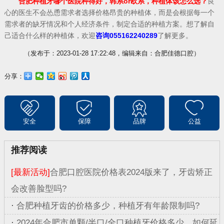
合肥种植牙哪个医院种得好，韩系or欧系，种植体该怎么选？
良
心的医生不会怂恿需求者选择价格昂贵的种植体，而是会根据每一个
需求者的缺牙情况和个人经济条件，制定合适的种植方案。想了解自
己适合什么样的种植体，欢迎
咨询055162240289
了解更多。
（发布于：2023-01-28 17:22:48，编辑来自：合肥佳德口腔）
分享：
安全
保障
品牌
公益
推荐阅读
[最新活动]
合肥口腔医院价格表2024版来了，牙齿矫正
会改善脸型吗?
·
合肥种植牙齿的价格多少，种植牙有年龄限制吗?
·
2024年合肥市单颗/半口/全口种植牙价格多少，如何延