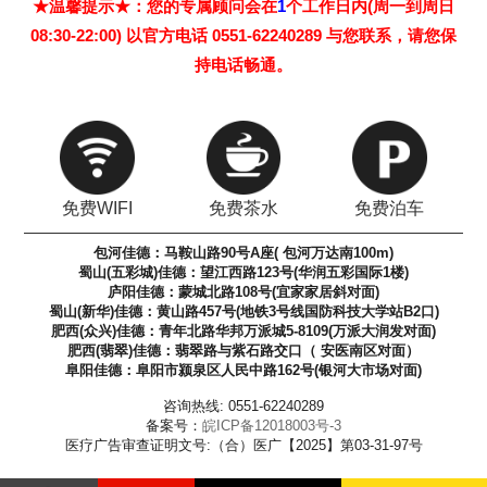
★温馨提示★：您的专属顾问会在
1
个工作日内(周一到周日
08:30-22:00) 以官方电话 0551-62240289 与您联系，请您保
持电话畅通。
免费WIFI
免费茶水
免费泊车
包河佳德：马鞍山路90号A座( 包河万达南100m)
蜀山(五彩城)佳德：望江西路123号(华润五彩国际1楼)
庐阳佳德：蒙城北路108号(宜家家居斜对面)
蜀山(新华)佳德：黄山路457号(地铁3号线国防科技大学站B2口)
肥西(众兴)佳德：青年北路华邦万派城5-8109(万派大润发对面)
肥西(翡翠)佳德：翡翠路与紫石路交口（ 安医南区对面）
阜阳佳德：阜阳市颍泉区人民中路162号(银河大市场对面)
咨询热线: 0551-62240289
备案号：
皖ICP备12018003号-3
医疗广告审查证明文号:（合）医广【2025】第03-31-97号