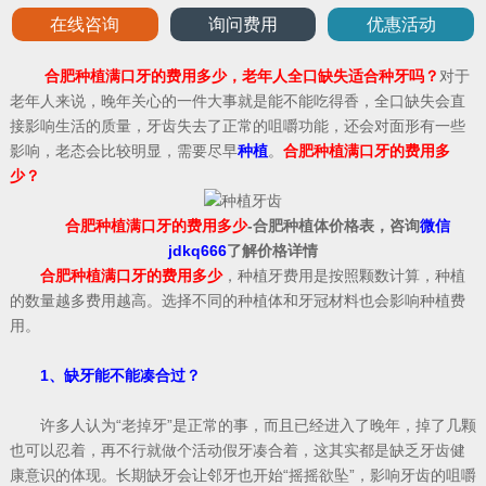
在线咨询
询问费用
优惠活动
合肥种植满口牙的费用多少，老年人全口缺失适合种牙吗？
对于
老年人来说，晚年关心的一件大事就是能不能吃得香，全口缺失会直
接影响生活的质量，牙齿失去了正常的咀嚼功能，还会对面形有一些
影响，老态会比较明显，需要尽早
种植
。
合肥种植满口牙的费用多
少？
合肥种植满口牙的费用多少
-合肥种植体价格表，咨询
微信
jdkq666
了解价格详情
合肥种植满口牙的费用多少
，种植牙费用是按照颗数计算，种植
的数量越多费用越高。选择不同的种植体和牙冠材料也会影响种植费
用。
1、缺牙能不能凑合过？
许多人认为“老掉牙”是正常的事，而且已经进入了晚年，掉了几颗
也可以忍着，再不行就做个活动假牙凑合着，这其实都是缺乏牙齿健
康意识的体现。长期缺牙会让邻牙也开始“摇摇欲坠”，影响牙齿的咀嚼