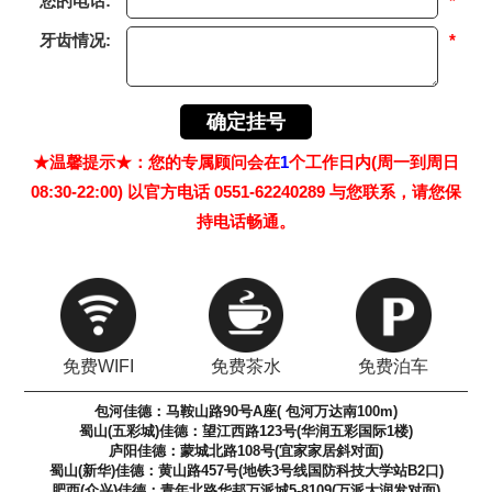
您的电话:
*
牙齿情况:
*
★温馨提示★：您的专属顾问会在
1
个工作日内(周一到周日
08:30-22:00) 以官方电话 0551-62240289 与您联系，请您保
持电话畅通。
免费WIFI
免费茶水
免费泊车
包河佳德：马鞍山路90号A座( 包河万达南100m)
蜀山(五彩城)佳德：望江西路123号(华润五彩国际1楼)
庐阳佳德：蒙城北路108号(宜家家居斜对面)
蜀山(新华)佳德：黄山路457号(地铁3号线国防科技大学站B2口)
肥西(众兴)佳德：青年北路华邦万派城5-8109(万派大润发对面)