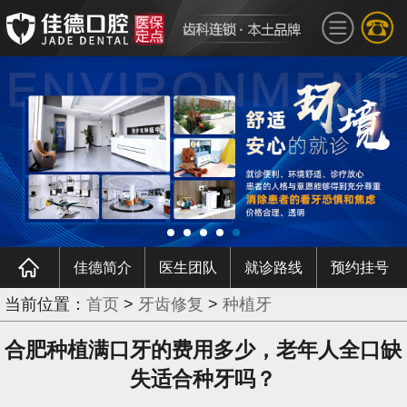
佳德简介
医生团队
就诊路线
预约挂号
当前位置：
首页
>
牙齿修复
>
种植牙
合肥种植满口牙的费用多少，老年人全口缺
失适合种牙吗？