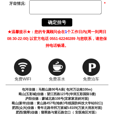
牙齿情况:
*
★温馨提示★：您的专属顾问会在
1
个工作日内(周一到周日
08:30-22:00) 以官方电话 0551-62240289 与您联系，请您保
持电话畅通。
免费WIFI
免费茶水
免费泊车
包河佳德：马鞍山路90号A座( 包河万达南100m)
蜀山(五彩城)佳德：望江西路123号(华润五彩国际1楼)
庐阳佳德：蒙城北路108号(宜家家居斜对面)
蜀山(新华)佳德：黄山路457号(地铁3号线国防科技大学站B2口)
肥西(众兴)佳德：青年北路华邦万派城5-8109(万派大润发对面)
肥西(翡翠)佳德：翡翠路与紫石路交口（ 安医南区对面）