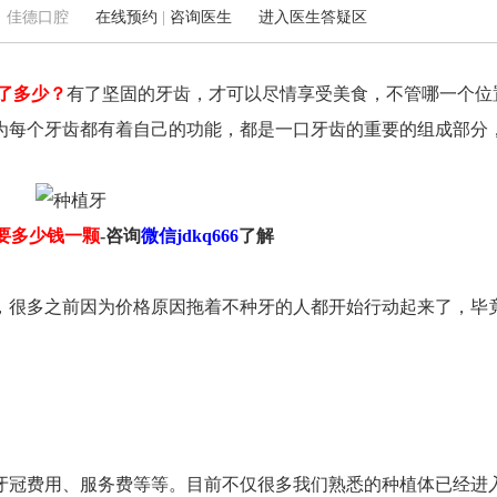
6 来源：佳德口腔
在线预约
|
咨询医生
进入医生答疑区
降了多少？
有了坚固的牙齿，才可以尽情享受美食，不管哪一个位
蒙城北路108号(地铁3号线海棠站C2号口/宜家
肥西佳德：青年北路华邦万派城
为每个牙齿都有着自己的功能，都是一口牙齿的重要的组成部分
家居（合肥店）斜对面)
0551-62240289
要多少钱一颗
-咨询
微信jdkq666
了解
，很多之前因为价格原因拖着不种牙的人都开始行动起来了，毕
冠费用、服务费等等。目前不仅很多我们熟悉的种植体已经进