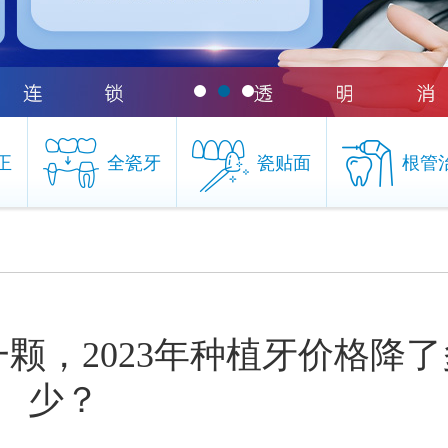
正
全瓷牙
瓷贴面
根管
正
全瓷牙
瓷贴面
根管
颗，2023年种植牙价格降了
少？