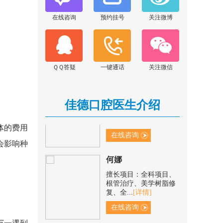
张晓云
在线咨询
预约挂号
关注微博
擅长项目：显微根管治
疗、前后牙美学修复、
阻生牙...
[详情]
在线咨询
ＱＱ答疑
一键通话
关注微信
范青青
擅长项目：根管治疗、
树脂补牙、冠修复、烂
佳德口腔医生介绍
牙/残...
[详情]
在线咨询
体的费用
会影响种
何娜
擅长项目：全科项目、
根管治疗、美学树脂修
复、全...
[详情]
在线咨询
王思远