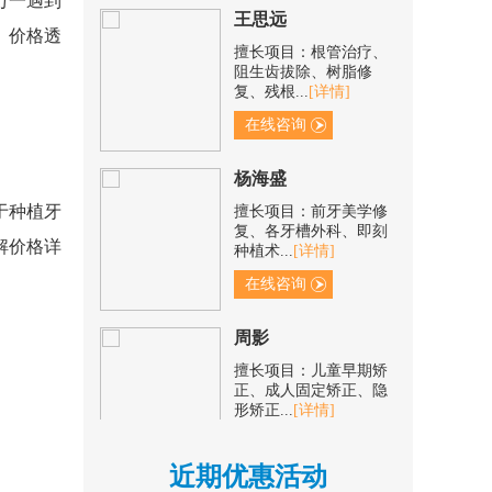
万一遇到
擅长项目：根管治疗、
、价格透
阻生齿拔除、树脂修
复、残根...
[详情]
在线咨询
杨海盛
擅长项目：前牙美学修
于种植牙
复、各牙槽外科、即刻
种植术...
[详情]
解价格详
在线咨询
周影
擅长项目：儿童早期矫
正、成人固定矫正、隐
形矫正...
[详情]
在线咨询
近期优惠活动
杨瑞