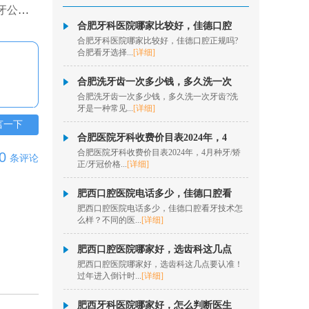
立好？
擅长项目：口腔内根管
治疗、牙髓牙体治疗、
合肥牙科医院哪家比较好，佳德口腔
松动牙...
[详情]
合肥牙科医院哪家比较好，佳德口腔正规吗?
合肥看牙选择...
[详细]
在线咨询
合肥洗牙齿一次多少钱，多久洗一次
秦历
合肥洗牙齿一次多少钱，多久洗一次牙齿?洗
牙是一种常见...
[详细]
擅长项目：半口、全口
数字化种植、即拔即
言一下
种、疑难...
[详情]
合肥医院牙科收费价目表2024年，4
合肥医院牙科收费价目表2024年，4月种牙/矫
0
在线咨询
条评论
正/牙冠价格...
[详细]
欧阳昌
肥西口腔医院电话多少，佳德口腔看
肥西口腔医院电话多少，佳德口腔看牙技术怎
擅长项目：数字化隐形
么样？不同的医...
[详细]
正畸、牙齿美学正畸、
固定矫...
[详情]
肥西口腔医院哪家好，选齿科这几点
在线咨询
肥西口腔医院哪家好，选齿科这几点要认准！
过年进入倒计时...
[详细]
洪菲
肥西牙科医院哪家好，怎么判断医生