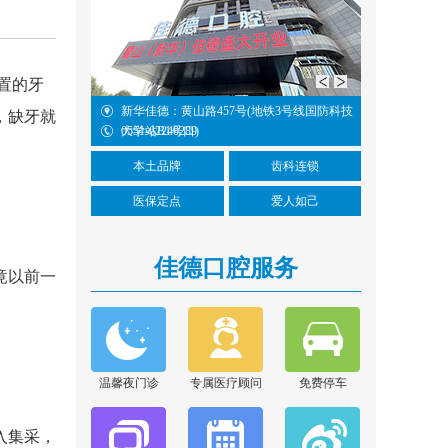
置的牙
5-8109
新华佳德：黄山路457号(地铁3号线国防科技
阜阳佳德：
，缺牙就
大学站B1号口)
0551-62240289
0551-6224
本土品牌
齿科连锁
医保定点
爱人如己
佳德口腔服务
竟以前一
胡亚萍
擅长项目：口腔内根管
治疗和残根残冠为特色
的修复...
[详情]
温馨夜门诊
专属医疗顾问
免费停车
在线咨询
入集采，