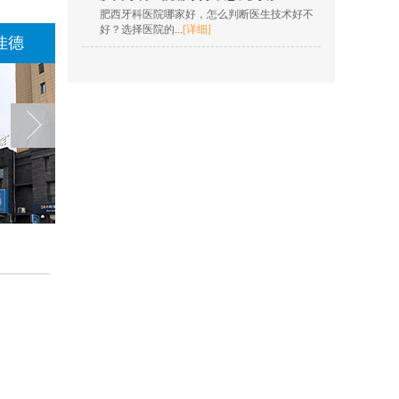
擅长项目：固定矫正、
肥西牙科医院哪家好，怎么判断医生技术好不
数字化隐形正畸、儿童
好？选择医院的...
[详细]
肌功能...
[详情]
德
佳德口腔阜阳佳德
在线咨询
欧明梅
擅长项目：树脂充填，
根管治疗，全冠修复，
嵌体修复，贴面...
[详情]
在线咨询
王凯 院长
擅长项目：insignia定制
矫正、隐形正畸、疑难
复杂...
[详情]
在线咨询
孙燎原
擅长项目：牙齿美学正