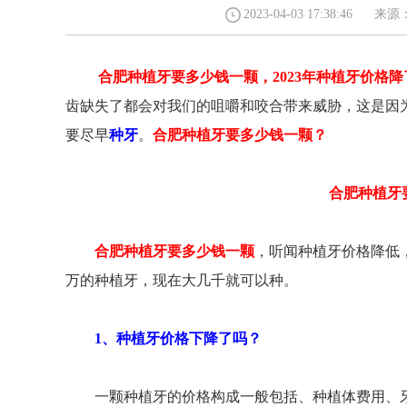
2023-04-03 17:38:4
合肥种植牙要多少钱一颗，2023年种植牙价格
号D座（包河万达向南100m）
望江西路123号（五彩城华润置地1楼）
齿缺失了都会对我们的咀嚼和咬合带来威胁，这是因
289
0551-62240289
要尽早
种牙
。
合肥种植牙要多少钱一颗？
合肥种植牙
合肥种植牙要多少钱一颗
，听闻种植牙价格降低
万的种植牙，现在大几千就可以种。
1、种植牙价格下降了吗？
一颗种植牙的价格构成一般包括、种植体费用、牙