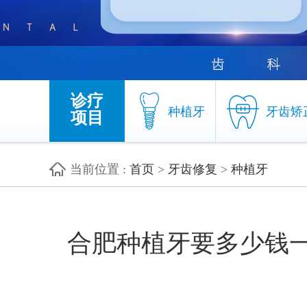
诊疗
种植牙
牙齿矫
项目
当前位置
:
首页
>
牙齿修复
>
种植牙
种植牙
牙齿矫
合肥种植牙要多少钱一