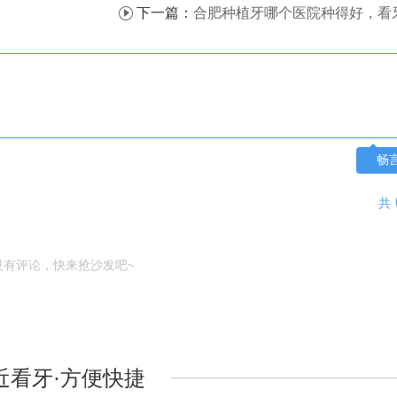
下一篇：
合肥种植牙哪个医院种得好，看牙公立好还是私
畅
共
没有评论，快来抢沙发吧~
近看牙·方便快捷