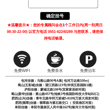
★温馨提示★：您的专属顾问会在
1
个工作日内(周一到周日
08:30-22:00) 以官方电话 0551-62240289 与您联系，请您保
持电话畅通。
免费WIFI
免费茶水
免费泊车
包河佳德：马鞍山路90号A座( 包河万达南100m)
蜀山(五彩城)佳德：望江西路123号(华润五彩国际1楼)
庐阳佳德：蒙城北路108号(宜家家居斜对面)
蜀山(新华)佳德：黄山路457号(地铁3号线国防科技大学站B2口)
肥西(众兴)佳德：青年北路华邦万派城5-8109(万派大润发对面)
肥西(翡翠)佳德：翡翠路与紫石路交口（ 安医南区对面）
阜阳佳德：阜阳市颍泉区人民中路162号(银河大市场对面)