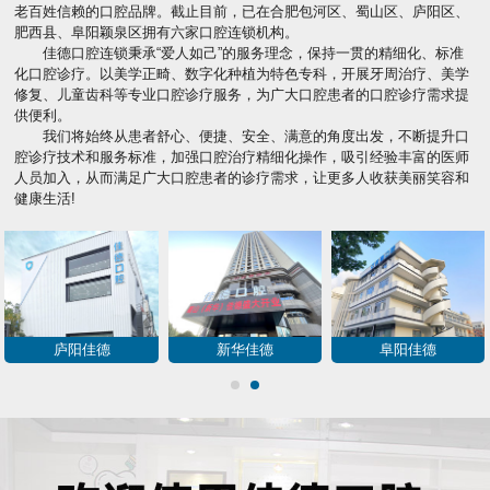
老百姓信赖的口腔品牌。截止目前，已在合肥包河区、蜀山区、庐阳区、
肥西县、阜阳颖泉区拥有六家口腔连锁机构。
佳德口腔连锁秉承“爱人如己”的服务理念，保持一贯的精细化、标准
化口腔诊疗。以美学正畸、数字化种植为特色专科，开展牙周治疗、美学
修复、儿童齿科等专业口腔诊疗服务，为广大口腔患者的口腔诊疗需求提
供便利。
我们将始终从患者舒心、便捷、安全、满意的角度出发，不断提升口
腔诊疗技术和服务标准，加强口腔治疗精细化操作，吸引经验丰富的医师
人员加入，从而满足广大口腔患者的诊疗需求，让更多人收获美丽笑容和
健康生活!
庐阳佳德
新华佳德
阜阳佳德
1
2