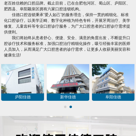
老百姓信赖的口腔品牌。截止目前，已在合肥包河区、蜀山区、庐阳区、
肥西县、阜阳颖泉区拥有六家口腔连锁机构。
佳德口腔连锁秉承“爱人如己”的服务理念，保持一贯的精细化、标准
化口腔诊疗。以美学正畸、数字化种植为特色专科，开展牙周治疗、美学
修复、儿童齿科等专业口腔诊疗服务，为广大口腔患者的口腔诊疗需求提
供便利。
我们将始终从患者舒心、便捷、安全、满意的角度出发，不断提升口
腔诊疗技术和服务标准，加强口腔治疗精细化操作，吸引经验丰富的医师
人员加入，从而满足广大口腔患者的诊疗需求，让更多人收获美丽笑容和
健康生活!
庐阳佳德
新华佳德
阜阳佳德
1
2