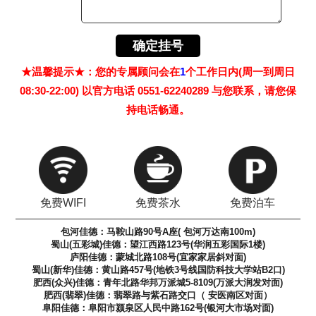
★温馨提示★：您的专属顾问会在
1
个工作日内(周一到周日
08:30-22:00) 以官方电话 0551-62240289 与您联系，请您保
持电话畅通。
免费WIFI
免费茶水
免费泊车
包河佳德：马鞍山路90号A座( 包河万达南100m)
蜀山(五彩城)佳德：望江西路123号(华润五彩国际1楼)
庐阳佳德：蒙城北路108号(宜家家居斜对面)
蜀山(新华)佳德：黄山路457号(地铁3号线国防科技大学站B2口)
肥西(众兴)佳德：青年北路华邦万派城5-8109(万派大润发对面)
肥西(翡翠)佳德：翡翠路与紫石路交口（ 安医南区对面）
阜阳佳德：阜阳市颍泉区人民中路162号(银河大市场对面)