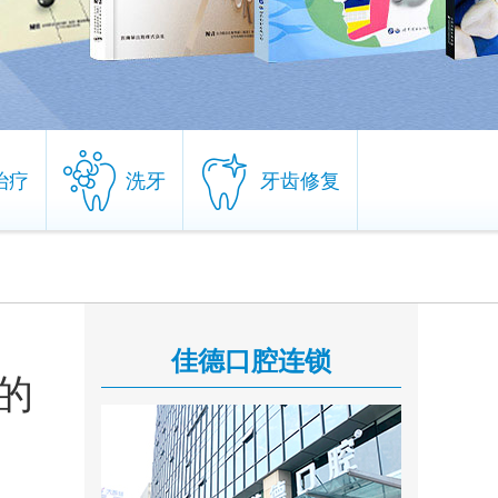
治疗
洗牙
牙齿修复
治疗
洗牙
牙齿修复
胡亚萍
佳德口腔连锁
擅长项目：口腔内根管
的
治疗和残根残冠为特色
的修复...
[详情]
在线咨询