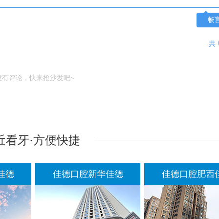
畅
共
没有评论，快来抢沙发吧~
近看牙·方便快捷
佳德口腔新华佳德
佳德口腔肥西佳德