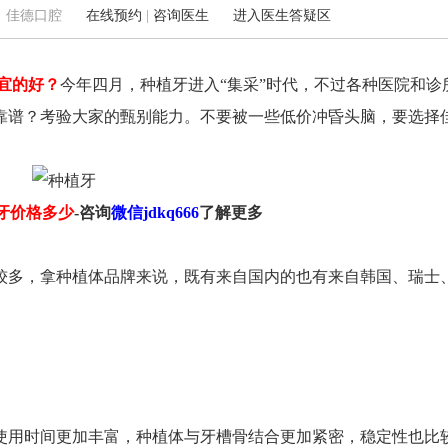
5 来源：佳德口腔
在线预约
|
咨询医生
进入医生答疑区
宜的好？
今年四月，种植牙进入“集采”时代，不过各种医院和诊
马鞍山路90号D座（包河万达向南100m）
靠谱？考验大家的甄别能力。不要被一些低价冲昏头脑，要选择
0551-62240289
牙价格多少
-咨询
微信jdkq666
了解更多
较多，拿种植体品牌来说，既有来自国内的也有来自韩国、瑞士
使用时间更加丰富，种植体与牙槽骨结合更加紧密，稳定性也比