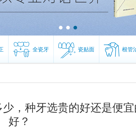
正
全瓷牙
瓷贴面
根管
正
全瓷牙
瓷贴面
根管
多少，种牙选贵的好还是便宜
好？