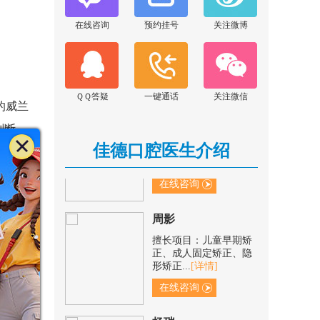
擅长项目：根管治疗、
在线咨询
预约挂号
关注微博
阻生齿拔除、树脂修
复、残根...
[详情]
在线咨询
ＱＱ答疑
一键通话
关注微信
杨海盛
的威兰
擅长项目：前牙美学修
判断。
复、各牙槽外科、即刻
佳德口腔医生介绍
种植术...
[详情]
在线咨询
周影
足种植手
擅长项目：儿童早期矫
正、成人固定矫正、隐
牙了。佳
形矫正...
[详情]
在线咨询
杨瑞