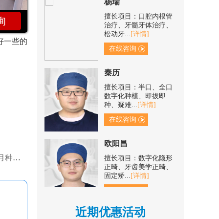
擅长项目：口腔内根管
治疗、牙髓牙体治疗、
询
松动牙...
[详情]
错的咀嚼
在线咨询
好一些的
秦历
擅长项目：半口、全口
数字化种植、即拔即
种、疑难...
[详情]
在线咨询
欧阳昌
擅长项目：数字化隐形
正畸、牙齿美学正畸、
格表）！
固定矫...
[详情]
在线咨询
洪菲
近期优惠活动
擅长项目：固定矫正、