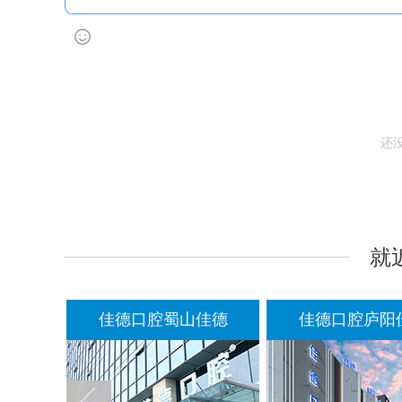
还
就
佳德口腔蜀山佳德
佳德口腔庐阳佳德