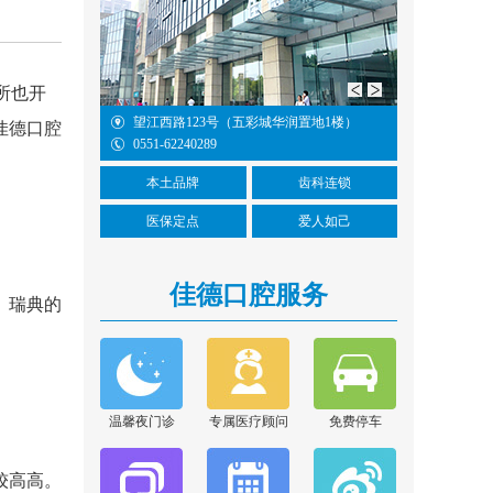
张晓云
擅长项目：显微根管治
疗、前后牙美学修复、
阻生牙...
[详情]
所也开
在线咨询
望江西路123号（五彩城华润置地1楼）
蒙城北路108号(地铁3号
佳德口腔
0551-62240289
家居（合肥店）斜对面)
范青青
本土品牌
齿科连锁
擅长项目：根管治疗、
树脂补牙、冠修复、烂
医保定点
爱人如己
牙/残...
[详情]
在线咨询
佳德口腔服务
、瑞典的
何娜
擅长项目：全科项目、
根管治疗、美学树脂修
复、全...
[详情]
温馨夜门诊
专属医疗顾问
免费停车
在线咨询
较高高。
王思远