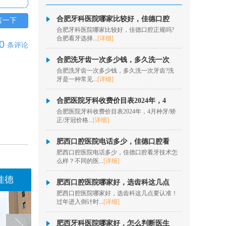
数字化隐形正畸、儿童
肌功能...
[详情]
合肥牙科医院哪家比较好，佳德口腔
言一下
合肥牙科医院哪家比较好，佳德口腔正规吗?
在线咨询
合肥看牙选择...
[详细]
0
条评论
欧明梅
合肥洗牙齿一次多少钱，多久洗一次
合肥洗牙齿一次多少钱，多久洗一次牙齿?洗
擅长项目：树脂充填，
牙是一种常见...
[详细]
根管治疗，全冠修复，
嵌体修复，贴面...
[详情]
合肥医院牙科收费价目表2024年，4
在线咨询
合肥医院牙科收费价目表2024年，4月种牙/矫
正/牙冠价格...
[详细]
王凯 院长
肥西口腔医院电话多少，佳德口腔看
擅长项目：insignia定制
肥西口腔医院电话多少，佳德口腔看牙技术怎
矫正、隐形正畸、疑难
么样？不同的医...
[详细]
复杂...
[详情]
佳德口腔阜阳佳德
在线咨询
肥西口腔医院哪家好，选齿科这几点
肥西口腔医院哪家好，选齿科这几点要认准！
过年进入倒计时...
[详细]
孙燎原
擅长项目：牙齿美学正
肥西牙科医院哪家好，怎么判断医生