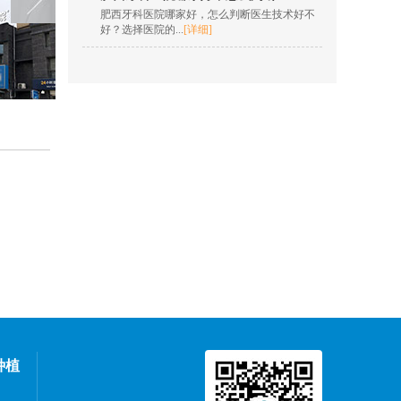
畸、口腔种植、数字化
肥西牙科医院哪家好，怎么判断医生技术好不
隐形正...
[详情]
好？选择医院的...
[详细]
在线咨询
高忠诚
擅长项目：种植牙、牙
体、牙髓治疗、根尖周
病治疗...
[详情]
在线咨询
陈娜
擅长项目：根管治疗，
复杂牙拔除，全瓷、烤
瓷技术修复...
[详情]
在线咨询
胡亚萍
种植
擅长项目：口腔内根管
治疗和残根残冠为特色