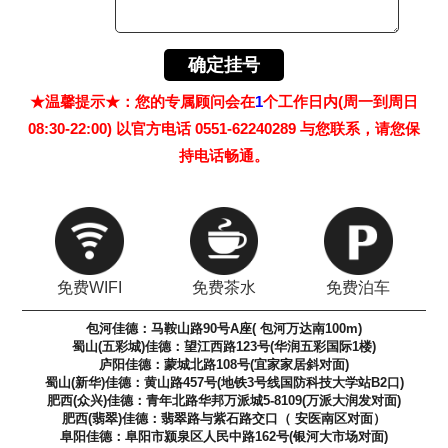
★温馨提示★：您的专属顾问会在
1
个工作日内(周一到周日
08:30-22:00) 以官方电话 0551-62240289 与您联系，请您保
持电话畅通。
免费WIFI
免费茶水
免费泊车
包河佳德：马鞍山路90号A座( 包河万达南100m)
蜀山(五彩城)佳德：望江西路123号(华润五彩国际1楼)
庐阳佳德：蒙城北路108号(宜家家居斜对面)
蜀山(新华)佳德：黄山路457号(地铁3号线国防科技大学站B2口)
肥西(众兴)佳德：青年北路华邦万派城5-8109(万派大润发对面)
肥西(翡翠)佳德：翡翠路与紫石路交口（ 安医南区对面）
阜阳佳德：阜阳市颍泉区人民中路162号(银河大市场对面)