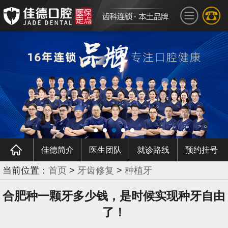
佳德简介
医生团队
就诊路线
预约挂号
当前位置：
首页
>
牙齿修复
>
种植牙
合肥种一颗牙多少钱，是时候实现种牙自由
了！