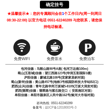
★温馨提示★：您的专属顾问会在
1
个工作日内(周一到周日
08:30-22:00) 以官方电话 0551-62240289 与您联系，请您保
持电话畅通。
免费WIFI
免费茶水
免费泊车
包河佳德：马鞍山路90号A座( 包河万达南100m)
蜀山(五彩城)佳德：望江西路123号(华润五彩国际1楼)
庐阳佳德：蒙城北路108号(宜家家居斜对面)
蜀山(新华)佳德：黄山路457号(地铁3号线国防科技大学站B2口)
肥西(众兴)佳德：青年北路华邦万派城5-8109(万派大润发对面)
肥西(翡翠)佳德：翡翠路与紫石路交口（ 安医南区对面）
阜阳佳德：阜阳市颍泉区人民中路162号(银河大市场对面)
咨询热线: 0551-62240289
备案号：
皖ICP备12018003号-3