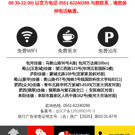
08:30-22:00) 以官方电话 0551-62240289 与您联系，请您保
持电话畅通。
免费WIFI
免费茶水
免费泊车
包河佳德：马鞍山路90号A座( 包河万达南100m)
蜀山(五彩城)佳德：望江西路123号(华润五彩国际1楼)
庐阳佳德：蒙城北路108号(宜家家居斜对面)
蜀山(新华)佳德：黄山路457号(地铁3号线国防科技大学站B2口)
肥西(众兴)佳德：青年北路华邦万派城5-8109(万派大润发对面)
肥西(翡翠)佳德：翡翠路与紫石路交口（ 安医南区对面）
阜阳佳德：阜阳市颍泉区人民中路162号(银河大市场对面)
咨询热线: 0551-62240289
备案号：
皖ICP备12018003号-3
医疗广告审查证明文号:（合）医广【2025】第03-31-97号