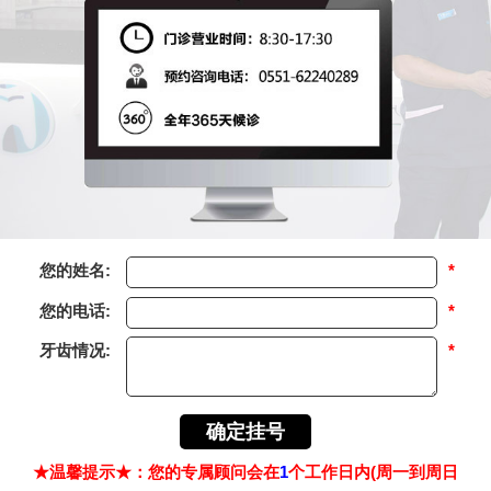
您的姓名:
*
您的电话:
*
牙齿情况:
*
★温馨提示★：您的专属顾问会在
1
个工作日内(周一到周日