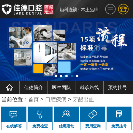
佳德简介
医生团队
就诊路线
预约挂号
当前位置：
首页
>
口腔疾病
>
牙龈出血
在线解答
免费检查
优惠活动
费用查询
免费挂号