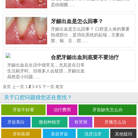
是由细菌......
牙龈出血是怎么回事？
牙龈出血是怎么回事？ 口腔是人体的重要
组成部分，是消化系统的起端，主要由
唇、颊、舌、腭......
合肥牙龈出血到底要不要治疗
牙龈出血在生活中很常见，尤其是在日常
生活刷牙时。但很多人会疑惑，牙龈出血
虽然是小问题......
首页
上一页
1
2
3
4
5
下一页
尾页
关于口腔问题猜您还在查找？
牙齿不好看
治疗费用
牙齿缺失怎么办
牙齿美白
微创种植牙
有牙洞
牙痛怎么治
牙科医师
美容牙齿
洗牙洁牙
其他疑问