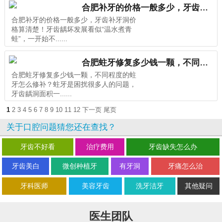
合肥补牙的价格一般多少，牙齿补牙洞价格算清楚！
合肥补牙的价格一般多少，牙齿补牙洞价
格算清楚！牙齿龋坏发展看似“温水煮青
蛙”，一开始不......
合肥蛀牙修复多少钱一颗，不同程度的蛀牙怎么修补？
合肥蛀牙修复多少钱一颗，不同程度的蛀
牙怎么修补？蛀牙是困扰很多人的问题，
牙齿龋洞面积一......
1
2
3
4
5
6
7
8
9
10
11
12
下一页
尾页
关于口腔问题猜您还在查找？
牙齿不好看
治疗费用
牙齿缺失怎么办
牙齿美白
微创种植牙
有牙洞
牙痛怎么治
牙科医师
美容牙齿
洗牙洁牙
其他疑问
医生团队