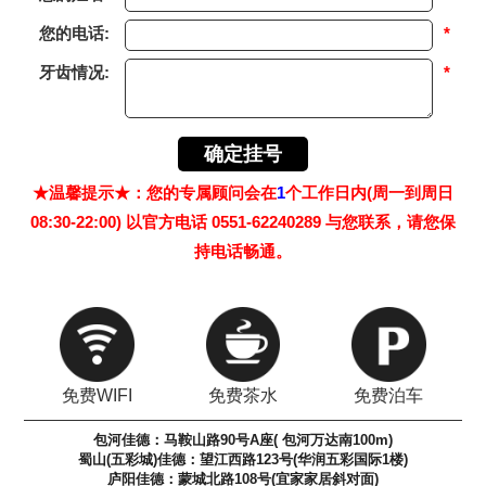
您的电话:
*
牙齿情况:
*
★温馨提示★：您的专属顾问会在
1
个工作日内(周一到周日
08:30-22:00) 以官方电话 0551-62240289 与您联系，请您保
持电话畅通。
免费WIFI
免费茶水
免费泊车
包河佳德：马鞍山路90号A座( 包河万达南100m)
蜀山(五彩城)佳德：望江西路123号(华润五彩国际1楼)
庐阳佳德：蒙城北路108号(宜家家居斜对面)