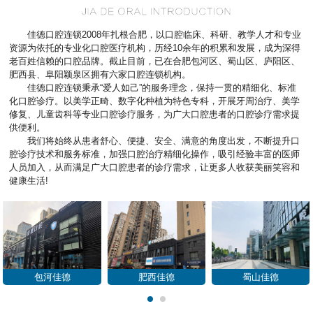
佳德口腔连锁2008年扎根合肥，以口腔临床、科研、教学人才和专业
资源为依托的专业化口腔医疗机构，历经10余年的积累和发展，成为深得
老百姓信赖的口腔品牌。截止目前，已在合肥包河区、蜀山区、庐阳区、
肥西县、阜阳颖泉区拥有六家口腔连锁机构。
佳德口腔连锁秉承“爱人如己”的服务理念，保持一贯的精细化、标准
化口腔诊疗。以美学正畸、数字化种植为特色专科，开展牙周治疗、美学
修复、儿童齿科等专业口腔诊疗服务，为广大口腔患者的口腔诊疗需求提
供便利。
我们将始终从患者舒心、便捷、安全、满意的角度出发，不断提升口
腔诊疗技术和服务标准，加强口腔治疗精细化操作，吸引经验丰富的医师
人员加入，从而满足广大口腔患者的诊疗需求，让更多人收获美丽笑容和
健康生活!
包河佳德
肥西佳德
蜀山佳德
1
2