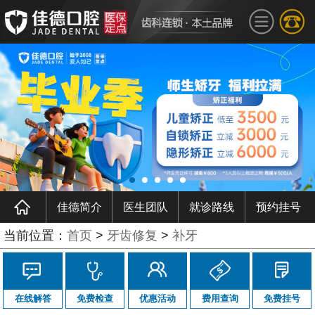
佳德简介
医生团队
就诊路线
预约挂号
当前位置：
首页
>
牙齿修复
>
补牙
在线解答
免费检查
优惠活动
费用查询
免费挂号