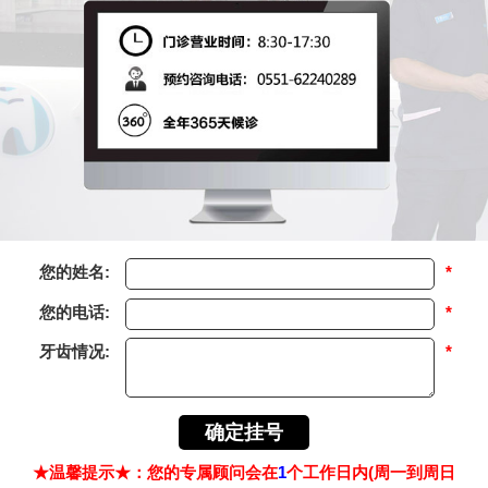
您的姓名:
*
您的电话:
*
牙齿情况:
*
★温馨提示★：您的专属顾问会在
1
个工作日内(周一到周日