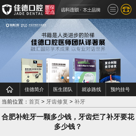
佳德简介
医生团队
就诊路线
预约挂号
当前位置：
首页
>
牙齿修复
>
补牙
合肥补蛀牙一颗多少钱，牙齿烂了补牙要花
多少钱？