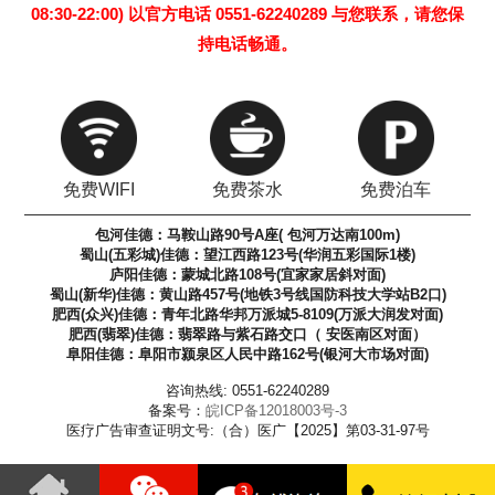
08:30-22:00) 以官方电话 0551-62240289 与您联系，请您保
持电话畅通。
免费WIFI
免费茶水
免费泊车
包河佳德：马鞍山路90号A座( 包河万达南100m)
蜀山(五彩城)佳德：望江西路123号(华润五彩国际1楼)
庐阳佳德：蒙城北路108号(宜家家居斜对面)
蜀山(新华)佳德：黄山路457号(地铁3号线国防科技大学站B2口)
肥西(众兴)佳德：青年北路华邦万派城5-8109(万派大润发对面)
肥西(翡翠)佳德：翡翠路与紫石路交口（ 安医南区对面）
阜阳佳德：阜阳市颍泉区人民中路162号(银河大市场对面)
咨询热线: 0551-62240289
备案号：
皖ICP备12018003号-3
医疗广告审查证明文号:（合）医广【2025】第03-31-97号