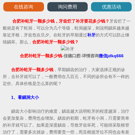
在线咨询
询问费用
优惠活动
合肥补蛀牙一颗多少钱，牙齿烂了补牙要花多少钱？
牙齿烂了一
般就是有了蛀洞，可以分为几个等级，蛀洞越深，则说明龋坏越来越
靠近牙根，牙齿危在旦夕。在蛀牙的早期通过
补牙
的方式可以防止继
续龋坏。那么，
合肥补蛀牙一颗多少钱？
合肥补蛀牙一颗多少钱
-佳德口腔-详情咨询
微信jdkq666
合肥补蛀牙一颗多少钱
，早期龋齿的治疗，大家选择正规的诊
所，去补牙就可以了，一般费用在几百元，不同的诊所会有不一样的
定价。具体价格是怎么算的呢？
1、看龋洞大小
龋齿大小影响治疗的难度，龋齿越大说明蛀牙的程度越深，治疗
会更加复杂，费用也会增加。龋齿的初期，蛀牙有小洞，只需要简单
的补牙就可以了。如果是深度龋齿，导致牙齿坏死，可能得采取根管
治疗了，需要多次就诊，费用要贵一些，而且根据牙位不同也会有差